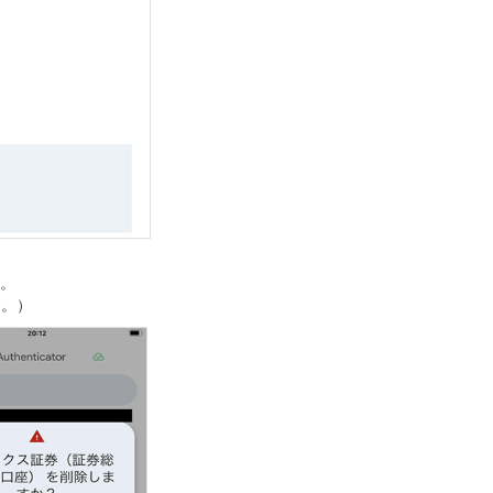
い。
す。）