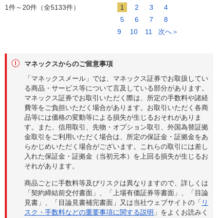
1件～20件（全5133件）
1
2
3
4
5
6
7
8
9
10
11
次へ＞
マネックスからのご留意事項
「マネックスメール」では、マネックス証券でお取扱してい
る商品・サービス等について言及している部分があります。
マネックス証券でお取引いただく際は、所定の手数料や諸経
費等をご負担いただく場合があります。お取引いただく各商
品等には価格の変動等による損失が生じるおそれがありま
す。また、信用取引、先物・オプション取引、外国為替証拠
金取引をご利用いただく場合は、所定の保証金・証拠金をあ
らかじめいただく場合がございます。これらの取引には差し
入れた保証金・証拠金（当初元本）を上回る損失が生じるお
それがあります。
商品ごとに手数料等及びリスクは異なりますので、詳しくは
「契約締結前交付書面」、「上場有価証券等書面」、「目論
見書」、「目論見書補完書面」又は当社ウェブサイトの「
リ
スク・手数料などの重要事項に関する説明
」をよくお読みく