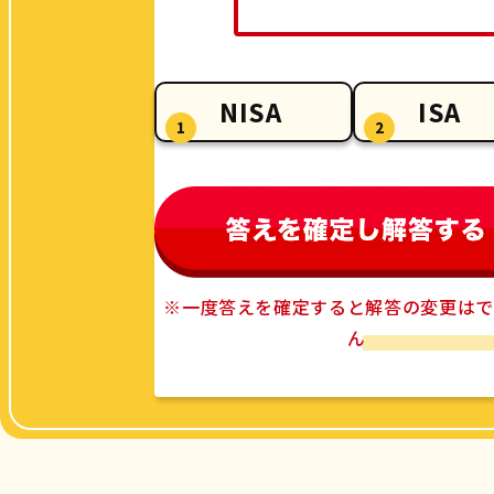
NISA
ISA
1
2
※一度答えを確定すると解答の変更はで
ん