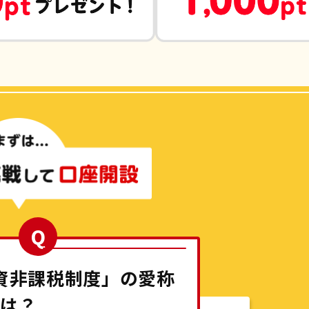
Q
資非課税制度」の愛称
は？