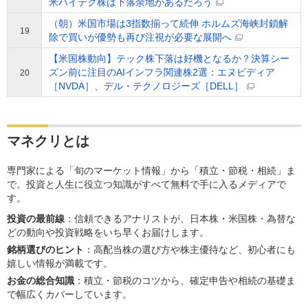
米ハイテク株は下落余地があるだろう
（朝）米国市場は3指数揃って続伸 ホルムズ海峡封鎖解
19
除で買いが優勢も再び注視が必要な展開へ
【米国株動向】テック株下落は好機となるか？決算シー
ズン前に注目のAIインフラ関連株2選：エヌビディア
20
［NVDA］、デル・テクノロジーズ［DELL］
マネクリとは
専門家による「旬のマーケット情報」から「積立・節税・相続」ま
で。投資と人生に役立つ知識がすべて無料で手に入るメディアで
す。
投資の最前線
：信頼できるアナリストが、日本株・米国株・為替な
どの動向や投資戦略をいち早くお届けします。
銘柄選びのヒント
：高配当株の選び方や株主優待など、初心者にも
嬉しい情報が満載です。
お金の総合知識
：積立・節税のコツから、確定申告や相続の基礎ま
で幅広くカバーしています。