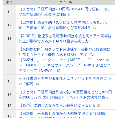
順位
タイトル
（まとめ）日経平均は290円高の53,413円で続伸 トラン
11
プ米大統領の記者会見に注目
【日本株】地政学的リスクにより世界的にも需要が増
12
加、三菱重工業、名村造船所など造船株4選
【J-REIT】物流系と住宅系銘柄は今後も高水準の売却益
13
計上が期待できるか | J-REIT投資の考え方
【米国株動向】AIクラウド関連株で、長期的に投資家に
利益をもたらす可能性のある5銘柄：アマゾン
［AMZN］、マイクロソフト［MSFT］、アルファベッ
14
ト［GOOGL］、ネビウス・グループ［NBIS］およびコ
アウィーブ［CRWV］
公正証書遺言のデジタル化とは？メリットや注意点につ
15
いて解説
（まとめ）日経平均は終値で初の6万円超えとなる821円
16
高の60,537円 大引け後はアドバンテストの決算発表
【為替】協調介入なら米ドル暴落にならないか
17
【日本株、米国株】高値から大幅安で迎える4月相場、
18