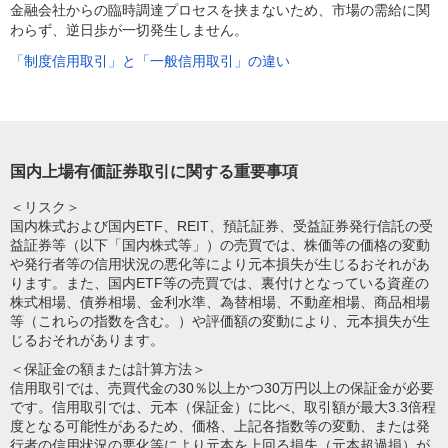
金融会社からの臨時調達プロセスを挟まないため、市場の需給に関
わらず、逆日歩が一切発生しません。
「制度信用取引」と「一般信用取引」の違い
国内上場有価証券取引に関する重要事項
＜リスク＞
国内株式および国内ETF、REIT、預託証券、受益証券発行信託の受
益証券等（以下「国内株式等」）の売買では、株価等の価格の変動
や発行者等の信用状況の悪化等により元本損失が生じるおそれがあ
ります。また、国内ETF等の売買では、裏付けとなっている資産の
株式相場、債券相場、金利水準、為替相場、不動産相場、商品相場
等（これらの指数を含む。）や評価額の変動により、元本損失が生
じるおそれがあります。
＜保証金の額または計算方法＞
信用取引では、売買代金の30％以上かつ30万円以上の保証金が必要
です。信用取引では、元本（保証金）に比べ、取引額が最大3.3倍程
度となる可能性があるため、価格、上記各指数等の変動、または発
行者の信用状況の悪化等により元本を上回る損失（元本超過損）が