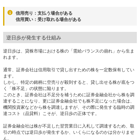
信用売り：支払う場合がある
信用買い：受け取れる場合がある
逆日歩が発生する仕組み
逆日歩は、貸株市場における株の「需給バランスの崩れ」から生ま
れます。
通常、証券会社は信用取引で貸し出すための株を一定数保有してい
ます。
しかし、特定の銘柄に空売りが殺到すると、貸し出せる株が底をつ
く「株不足」の状態に陥ります。
このとき、証券会社は不足分を補うために証券金融会社から株を調
達することになり、更に証券金融会社でも株不足になった場合は、
機関投資家などから株を調達しますが、その際に発生する臨時の調
達コスト（品貸料）こそが、逆日歩の正体です。
証券金融会社は株が不足した翌営業日に入札して調達するため、取
引の時点では逆日歩が発生するか、いくらになるのかは分かりませ
ん。