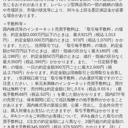
生じるおそれがあります。レバレッジ型商品等の一部の銘柄の場合
や市場区分、市場の状況等により、30％を上回る委託保証金が必要
な場合があります。
＜手数料等＞
国内株式等のインターネット売買手数料は、「取引毎手数料」の場
合、約定金額3,000万円以下のときは、最大921円（税込:1,013
円）、約定金額3,000万円超のときは、973円（税込:1,070円）かか
ります。ただし、信用取引では、「取引毎手数料」の場合、約定金
額が50万円以下のときは、成行・指値の区分なく最大180円（税
込:198円）が、約定金額50万円超のときは、成行・指値の区分なく
最大350円（税込:385円）がかかります。また、「一日定額手数
料」の場合、一日の約定金額300万円ごとに最大2,500円（税
込:2,750円）かかります。約定金額は現物取引と信用取引を合算し
ます。（非課税口座では「取引毎手数料」のみ選択可能ですのでご
注意ください。）単元未満株のインターネット売買手数料は、買付
時は無料です。売付時は約定金額に対し0.5％（税込:0.55％）（最
低手数料48円（税込:52円））を乗じた額がかかります。国内ETF等
の売買では、保有期間に応じて信託報酬その他手数料がかかること
があります。国内株式等の新規公開、公募・売出し、立会外分売で
は、購入対価をお支払いただきますが、取引手数料はかかりませ
ん。IFAコースをご利用のお客様について、IFAを媒介した取引の売
買手数料は、1注文の約定金額により異なり、2億円超の約定金額の
とき最大手数料345,000円（税込:379,500円）かかります。詳しく