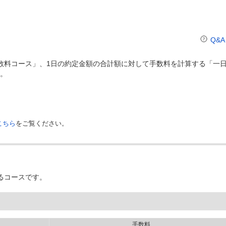
Q&A
数料コース」、1日の約定金額の合計額に対して手数料を計算する「一
。
こちら
をご覧ください。
るコースです。
手数料