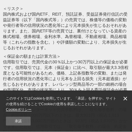
＜リスク＞
国内株式および国内ETF、REIT、預託証券、受益証券発行信託の受
益証券等（以下「国内株式等」）の売買では、株価等の価格の変動
や発行者等の信用状況の悪化等により元本損失が生じるおそれがあ
ります。また、国内ETF等の売買では、裏付けとなっている資産の
株式相場、債券相場、金利水準、為替相場、不動産相場、商品相場
等（これらの指数を含む。）や評価額の変動により、元本損失が生
じるおそれがあります。
＜保証金の額または計算方法＞
信用取引では、売買代金の30％以上かつ30万円以上の保証金が必要
です。信用取引では、元本（保証金）に比べ、取引額が最大3.3倍程
度となる可能性があるため、価格、上記各指数等の変動、または発
行者の信用状況の悪化等により元本を上回る損失（元本超過損）が
生じるおそれがあります。レバレッジ型商品等の一部の銘柄の場合
や市場区分、市場の状況等により、30％を上回る委託保証金が必要
な場合があります。
×
このサイトではCookieを使用しています。「承諾」を押すか、サイト
＜手数料等＞
の使用を続けることでCookieの使用を承諾したことになります。
国内株式等のインターネット売買手数料は、「取引毎手数料」の場
Cookieポリシー
合、約定金額3,000万円以下のときは、最大921円（税込:1,013
円）、約定金額3,000万円超のときは、973円（税込:1,070円）かか
承諾
ります。ただし、信用取引では、「取引毎手数料」の場合、約定金
額が50万円以下のときは、成行・指値の区分なく最大180円（税