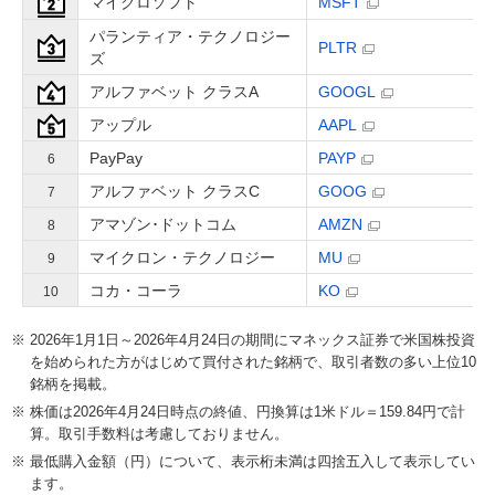
マイクロソフト
MSFT
パランティア・テクノロジー
PLTR
ズ
アルファベット クラスA
GOOGL
アップル
AAPL
PayPay
PAYP
6
アルファベット クラスC
GOOG
7
アマゾン･ドットコム
AMZN
8
マイクロン・テクノロジー
MU
9
コカ・コーラ
KO
10
2026年1月1日～2026年4月24日の期間にマネックス証券で米国株投資
を始められた方がはじめて買付された銘柄で、取引者数の多い上位10
銘柄を掲載。
株価は2026年4月24日時点の終値、円換算は1米ドル＝159.84円で計
算。取引手数料は考慮しておりません。
最低購入金額（円）について、表示桁未満は四捨五入して表示してい
ます。