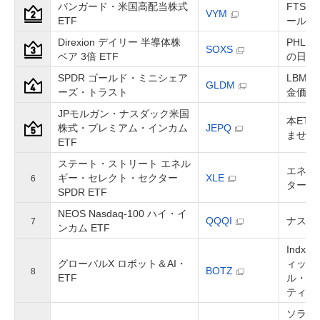
バンガード・米国高配当株式
FTS
VYM
ETF
ールド
Direxion デイリー 半導体株
PHL
SOXS
ベア 3倍 ETF
の日々
SPDR ゴールド・ミニシェア
LBMA 
GLDM
ーズ・トラスト
金価格
JPモルガン・ナスダック米国
本ET
株式・プレミアム・インカム
JEPQ
ません
ETF
ステート・ストリート エネル
エネル
ギー・セレクト・セクター
XLE
6
ター・
SPDR ETF
NEOS Nasdaq-100 ハイ・イ
QQQI
ナスダ
7
ンカム ETF
Indx
グローバルX ロボット＆AI・
ィック
BOTZ
8
ETF
ル・イ
ティッ
ソラク