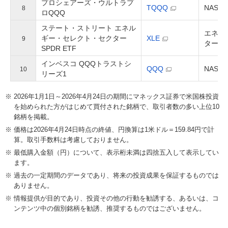
プロシェアーズ・ウルトラプ
TQQQ
NASD
8
ロQQQ
ステート・ストリート エネル
エネル
ギー・セレクト・セクター
XLE
9
ター・
SPDR ETF
インベスコ QQQトラストシ
QQQ
NASD
10
リーズ1
2026年1月1日～2026年4月24日の期間にマネックス証券で米国株投資
を始められた方がはじめて買付された銘柄で、取引者数の多い上位10
銘柄を掲載。
価格は2026年4月24日時点の終値、円換算は1米ドル＝159.84円で計
算。取引手数料は考慮しておりません。
最低購入金額（円）について、表示桁未満は四捨五入して表示してい
ます。
過去の一定期間のデータであり、将来の投資成果を保証するものでは
ありません。
情報提供が目的であり、投資その他の行動を勧誘する、あるいは、コ
ンテンツ中の個別銘柄を勧誘、推奨するものではございません。