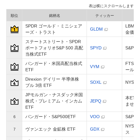
順位
銘柄名
ティッカー
SPDR ゴールド・ミニシェア
LBMA 
GLDM
ーズ・トラスト
金価格
ステートストリート・SPDR
ポートフォリオS&P 500 高配
SPYD
S&P
当株式ETF
バンガード・米国高配当株式
FTS
VYM
ETF
ールド
Direxion デイリー 半導体株
SOXL
NYS
ブル 3倍 ETF
JPモルガン・ナスダック米国
本ET
株式・プレミアム・インカム
JEPQ
ません
ETF
バンガード・S&P500ETF
VOO
S&P5
6
NYSE
ヴァンエック 金鉱株 ETF
GDX
7
ス