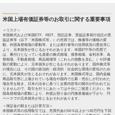
米国上場有価証券等のお取引に関する重要事項
＜リスク＞
米国株式および米国ETF、REIT、預託証券、受益証券発行信託の受
益証券等（以下「米国株式等」）の売買では、株価等の価格の変
動、外国為替相場の変動等、または発行者等の信用状況の悪化等に
より、元本損失が生じるおそれがあります。米国ETF等の売買で
は、裏付けとなっている資産の株式相場、債券相場、金利水準、為
替相場、不動産相場、商品相場等（これらの指数を含む。）や評価
額の変動により、元本損失が生じるおそれがあります。国外株式等
の場合には、その国の政治的・経済的・社会的な環境の変化のため
に、元本損失が生じるおそれがあります。米国株式等は、国内金融
商品取引所に上場されている場合や国内で公募・売出しが行われた
場合等を除き、日本の法令に基づく企業内容等の開示が行われてお
りませんので、取引を行うにあたっては十分にご留意ください。外
国為替相場の変動により、外貨お預り金の円換算価値が下がり、円
ベースでの元本損失が生じるおそれがあります。
＜保証金の額または計算方法＞
米国株式等の信用取引では、売買代金の50％以上かつ30万円を下回