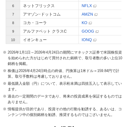
ネットフリックス
NFLX
6
アマゾン･ドットコム
AMZN
7
コカ・コーラ
KO
8
アルファベット クラスC
GOOG
9
イオンキュー
IONQ
10
2026年1月1日～2026年4月24日の期間にマネックス証券で米国株投資
を始められた方がはじめて買付された銘柄で、取引者数の多い上位10
銘柄を掲載。
株価は2026年4月24日時点の終値、円換算は1米ドル＝159.84円で計
算。取引手数料は考慮しておりません。
最低購入金額（円）について、表示桁未満は四捨五入して表示してい
ます。
過去の一定期間のデータであり、将来の投資成果を保証するものでは
ありません。
情報提供が目的であり、投資その他の行動を勧誘する、あるいは、コ
ンテンツ中の個別銘柄を勧誘、推奨するものではございません。