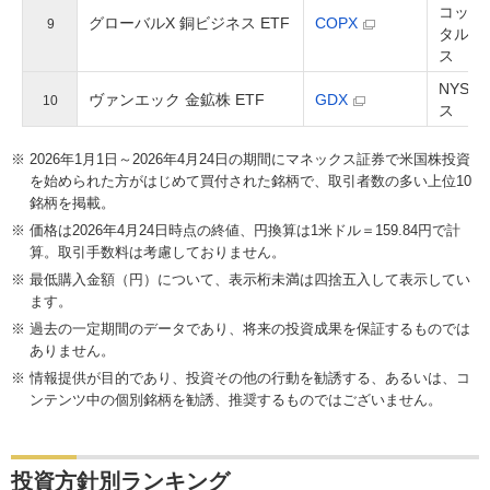
コッパ
グローバルX 銅ビジネス ETF
COPX
9
タル・
ス
NYSE
ヴァンエック 金鉱株 ETF
GDX
10
ス
2026年1月1日～2026年4月24日の期間にマネックス証券で米国株投資
を始められた方がはじめて買付された銘柄で、取引者数の多い上位10
銘柄を掲載。
価格は2026年4月24日時点の終値、円換算は1米ドル＝159.84円で計
算。取引手数料は考慮しておりません。
最低購入金額（円）について、表示桁未満は四捨五入して表示してい
ます。
過去の一定期間のデータであり、将来の投資成果を保証するものでは
ありません。
情報提供が目的であり、投資その他の行動を勧誘する、あるいは、コ
ンテンツ中の個別銘柄を勧誘、推奨するものではございません。
投資方針別ランキング