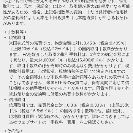
らない範囲で当社が定める米ドル額以上の保証金が必要です。信用
取引では、元本（保証金）に比べ、取引額が最大2倍程度となる可能
性があるため、価格、上記各指数等の変動、または発行者の信用状
況の悪化等により元本を上回る損失（元本超過損）が生じるおそれ
があります。
＜手数料等＞
現物取引
米国株式等の売買では、約定金額に対し0.45％（税込:0.495％）
（上限20米ドル（税込:22米ドル））の国内取引手数料がかかり
ます。IFAを媒介した取引の取引手数料は、1注文の約定金額によ
り異なり、最大14,000米ドル（税込:15,400米ドル）かかりま
す。取引手数料のほか売却時のみ現地取引費用がかかります。現
地取引費用は、市場状況、現地情勢等に応じて決定されますの
で、その金額等および手数料等の合計額等をあらかじめ表示する
ことはできません。米国ETF等の売買では、保有期間に応じて信
託報酬その他手数料がかかることがあります。円貨お預り金と外
貨お預り金の交換時に所定の為替手数料がかかります。
信用取引
信用取引では、売買代金に対し0.3％（税込:0.33％）（上限15米
ドル（税込:16.5米ドル））の国内取引手数料の他、信用金利、
現地取引費用（返済時のみ）がかかります。詳細につきましては
当社ウェブサイトの「手数料・費用」をご確認ください。
＜その他＞