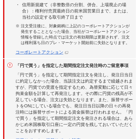
信用新規建て（非整数倍の分割、併合、上場廃止の場
合）：権利付売買最終日の前米国営業日まで、または、
当社の設定する取引終了日まで
※
注文受注後に、対象銘柄に上記のコーポレートアクションが
発生することとなった場合、当社がコーポレートアクション
情報を登録した時点では注文の有効期限は更新されず、注文
は権利落ち日のプレ・マーケット開始前に失効となります。
コーポレートアクション
「円で買う」を指定した期間指定注文発注時のご留意事項
「円で買う」を指定して期間指定注文を発注し、発注日当日
に約定しなかった場合、当該注文は約定するまで繰越されま
すが、円貨での受渡を指定するため、為替変動に応じて日々
拘束金額を計算して再発注します。その際に円貨の残高が不
足している場合、注文は失効となります。また、振替サポー
トをONにしている場合でも、発注日当日以降の日々の再発
注時には振替サポートによる資金振替は行われません。「円
で買う」を指定して期間指定注文を発注される場合は、あら
かじめ米国株取引口座に一定の円貨を残しておいていただく
ことをおすすめします。