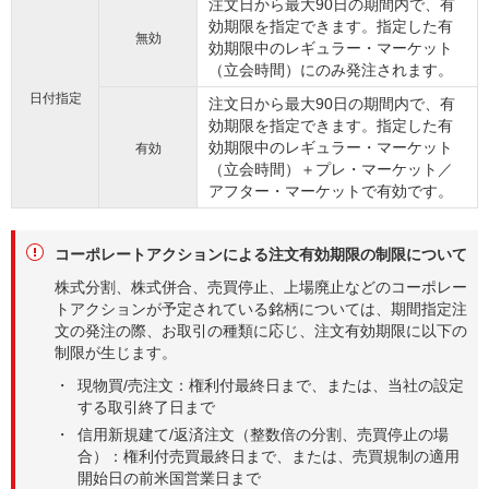
注文日から最大90日の期間内で、有
効期限を指定できます。指定した有
無効
効期限中のレギュラー・マーケット
（立会時間）にのみ発注されます。
日付指定
注文日から最大90日の期間内で、有
効期限を指定できます。指定した有
効期限中のレギュラー・マーケット
有効
（立会時間）＋プレ・マーケット／
アフター・マーケットで有効です。
コーポレートアクションによる注文有効期限の制限について
株式分割、株式併合、売買停止、上場廃止などのコーポレー
トアクションが予定されている銘柄については、期間指定注
文の発注の際、お取引の種類に応じ、注文有効期限に以下の
制限が生じます。
現物買/売注文：権利付最終日まで、または、当社の設定
する取引終了日まで
信用新規建て/返済注文（整数倍の分割、売買停止の場
合）：権利付売買最終日まで、または、売買規制の適用
開始日の前米国営業日まで