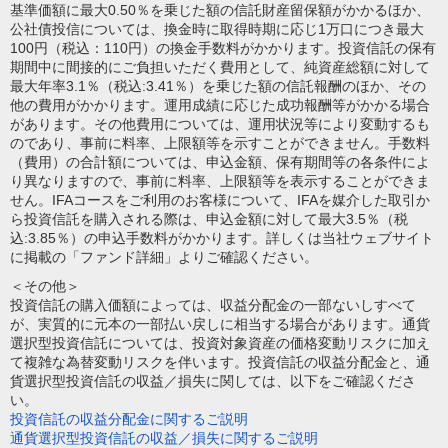
基準価額に最大0.50％を乗じた額の信託財産留保額がかかるほか、
公社債投信については、換金時に取得時期に応じ1万口につき最大
100円（税込：110円）の換金手数料がかかります。投資信託の保有
期間中に間接的にご負担いただく費用として、純資産総額に対して
最大年率3.1％（税込:3.41％）を乗じた額の信託報酬のほか、その
他の費用がかかります。運用成績に応じた成功報酬等がかかる場合
があります。その他費用については、運用状況等により変動するも
のであり、事前に料率、上限額等を示すことができません。手数料
（費用）の合計額については、申込金額、保有期間等の各条件によ
り異なりますので、事前に料率、上限額等を表示することができま
せん。IFAコースをご利用のお客様について、IFAを媒介した取引か
ら投資信託を購入される際は、申込金額に対して最大3.5％（税
込:3.85％）の申込手数料がかかります。詳しくは当社ウェブサイト
に掲載の「ファンド詳細」よりご確認ください。
＜その他＞
投資信託の購入価額によっては、収益分配金の一部ないしすべて
が、実質的に元本の一部払い戻しに相当する場合があります。通貨
選択型投資信託については、投資対象資産の価格変動リスクに加え
て複雑な為替変動リスクを伴います。投資信託の収益分配金と、通
貨選択型投資信託の収益／損失に関しては、以下をご確認くださ
い。
投資信託の収益分配金に関するご説明
通貨選択型投資信託の収益／損失に関するご説明