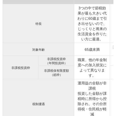
3つの中で節税効
果が最も大きい代
わりに60歳まで引
き出せないので、
特長
じっくりと将来の
生活資金を作りた
い方に最適。
1
65歳未満
対象年齢
非課税投資枠
職業、他の年金制
（年間投資枠）
度への加入状況に
非課税投資枠
よって異なりま
非課税保有限度額
（総枠）
す。
運用益の全額が非
課税
投資した金額が課
税時に所得から控
除され、その分所
税制優遇
得税・住民税が軽
減