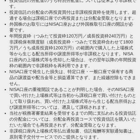
投資信託の分配金のうち特別分配金については従来より非課税で
す。
投資信託の分配金の再投資買付は非課税投資枠を使用します。超
過する場合は課税口座での再投資または分配金受取となります。
外国株のお取引にはNISA口座および外国株取引口座の開設が必
要です。
年間投資枠（つみたて投資枠120万円／成長投資枠240万円）と
非課税保有限度額（成長投資枠・つみたて投資枠合わせて1800
万円／うち成長投資枠1200万円）の範囲内で購入した上場株式
等から生じる配当所得や譲渡所得等が非課税となります。NISA
口座内の上場株式等を売却した場合は、その翌年以降の年間投資
枠の範囲内で非課税枠を再利用できます。
NISA口座で発生した損失は、特定口座・一般口座で保有する商
品の譲渡益や配当金等と損益通算できず、また繰越控除もできま
せん。
NISA口座の重複開設であることが判明した場合、そのNISA口座
で買い付けた上場株式等は当初から課税口座で買い付けたものと
して取り扱われ、買い付けた上場株式等から生じる配当所得およ
び譲渡所得等については、遡及して課税されます。
当社が税務署審査結果を受領するまでの間に支払われる投資信託
の分配金については、分配金再投資コースで投資信託を購入いた
だいた場合でも再投資されず、分配金受取となります。
非課税口座内上場株式等払出通知書、信託報酬等実額通知書は、
原則電子交付サービスでのご提供となります。