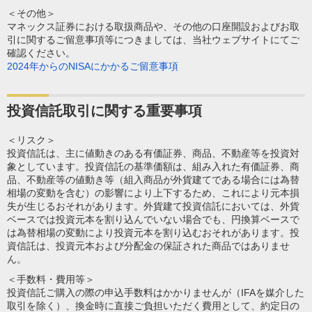
＜その他＞
マネックス証券における取扱商品や、その他の口座開設およびお取
引に関するご留意事項等につきましては、当社ウェブサイトにてご
確認ください。
2024年からのNISAにかかるご留意事項
投資信託取引に関する重要事項
＜リスク＞
投資信託は、主に値動きのある有価証券、商品、不動産等を投資対
象としています。投資信託の基準価額は、組み入れた有価証券、商
品、不動産等の値動き等（組入商品が外貨建てである場合には為替
相場の変動を含む）の影響により上下するため、これにより元本損
失が生じるおそれがあります。外貨建て投資信託においては、外貨
ベースでは投資元本を割り込んでいない場合でも、円換算ベースで
は為替相場の変動により投資元本を割り込むおそれがあります。投
資信託は、投資元本および分配金の保証された商品ではありませ
ん。
＜手数料・費用等＞
投資信託ご購入の際の申込手数料はかかりませんが（IFAを媒介した
取引を除く）、換金時に直接ご負担いただく費用として、約定日の