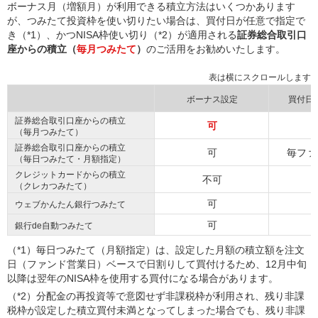
ボーナス月（増額月）が利用できる積立方法はいくつかあります
が、つみたて投資枠を使い切りたい場合は、買付日が任意で指定で
き（*1）、かつNISA枠使い切り（*2）が適用される
証券総合取引口
座からの積立（
毎月つみたて
）
のご活用をお勧めいたします。
ボーナス設定
買付日
証券総合取引口座からの積立
可
（毎月つみたて）
証券総合取引口座からの積立
可
毎ファ
（毎日つみたて・月額指定）
クレジットカードからの積立
不可
（クレカつみたて）
可
ウェブかんたん銀行つみたて
可
銀行de自動つみたて
（*1）毎日つみたて（月額指定）は、設定した月額の積立額を注文
日（ファンド営業日）ベースで日割りして買付けるため、12月中旬
以降は翌年のNISA枠を使用する買付になる場合があります。
（*2）分配金の再投資等で意図せず非課税枠が利用され、残り非課
税枠が設定した積立買付未満となってしまった場合でも、残り非課