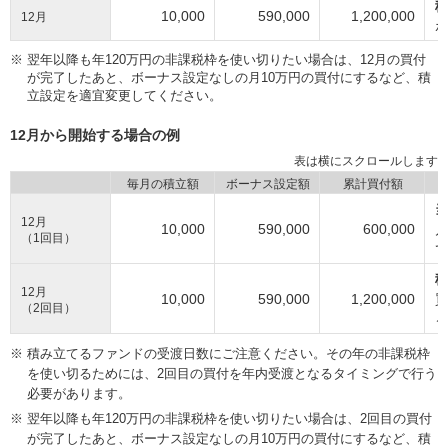
10,000
590,000
1,200,000
12月
※
翌年以降も年120万円の非課税枠を使い切りたい場合は、12月の買付
が完了したあと、ボーナス設定なしの月10万円の買付にするなど、積
立設定を適宜変更してください。
12月から開始する場合の例
毎月の積立額
ボーナス設定額
累計買付額
12月
10,000
590,000
600,000
（1回目）
て
12月
10,000
590,000
1,200,000
（2回目）
積み立てるファンドの受渡日数にご注意ください。その年の非課税枠
を使い切るためには、2回目の買付を年内受渡となるタイミングで行う
必要があります。
翌年以降も年120万円の非課税枠を使い切りたい場合は、2回目の買付
が完了したあと、ボーナス設定なしの月10万円の買付にするなど、積