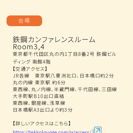
会場
鉄鋼カンファレンスルーム
Room3,4
東京都千代田区丸の内1丁目8番2号 鉃鋼ビル
ディング 南館4階
【交通アクセス】
JR各線 東京駅八重洲北口、日本橋口約2分
丸の内線 東京駅 約6分
東西線、丸ノ内線、半蔵門線、千代田線、三田線
大手町駅B10出口直結
東西線、銀座線、浅草線
日本橋駅A3出口より約3分
【詳しいアクセスはこちら】
https://tekkolounge.com/ja/access/