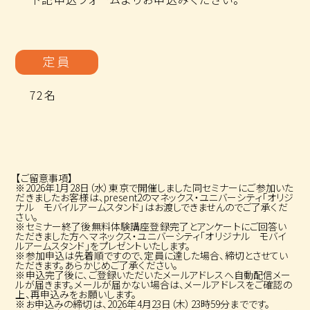
定員
72名
【ご留意事項】
※2026年1月28日（水）東京で開催しました同セミナーにご参加いた
だきましたお客様は、present2のマネックス・ユニバーシティ「オリジ
ナル モバイルアームスタンド」はお渡しできませんのでご了承くだ
さい。
※セミナー終了後無料体験講座登録完了とアンケートにご回答い
ただきました方へマネックス・ユニバーシティ「オリジナル モバイ
ルアームスタンド」をプレゼントいたします。
※参加申込は先着順ですので、定員に達した場合、締切とさせてい
ただきます。あらかじめご了承ください。
※申込完了後に、ご登録いただいたメールアドレスへ自動配信メー
ルが届きます。メールが届かない場合は、メールアドレスをご確認の
上、再申込みをお願いします。
※お申込みの締切は、2026年4月23日（木）23時59分までです。