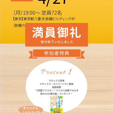
（月）19:00～ 定員72名
【東京】東京駅八重洲 鉄鋼ビルディング4Ｆ
（鉄鋼カンファレンスルーム）
1
Present
マネックス証券
マネックス・ユニバーシティ室長
福島理著
「1時間でマスター！マンガと図解でわかる
新NISAの教科書」プレゼント！
オリジナル
ノベルティ付