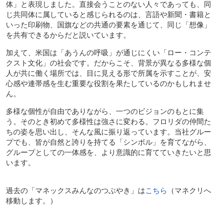
体」と表現しました。直接会うことのない人々であっても、同
じ共同体に属していると感じられるのは、言語や新聞・書籍と
いった印刷物、国旗などの共通の要素を通じて、同じ「想像」
を共有できるからだと説いています。
加えて、米国は「あうんの呼吸」が通じにくい「ロー・コンテ
クスト文化」の社会です。だからこそ、背景が異なる多様な個
人が共に働く場所では、目に見える形で所属を示すことが、安
心感や連帯感を生む重要な役割を果たしているのかもしれませ
ん。
多様な個性が自由でありながら、一つのビジョンのもとに集
う。そのとき初めて多様性は強さに変わる。フロリダの仲間た
ちの姿を思い出し、そんな風に振り返っています。当社グルー
プでも、皆が自然と誇りを持てる「シンボル」を育てながら、
グループとしての一体感を、より意識的に育てていきたいと思
います。
過去の「マネックスみんなのつぶやき」は
こちら
（マネクリへ
移動します。）