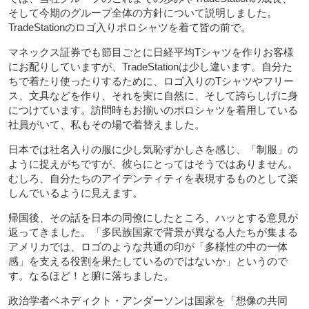
そして今期のグループ全体の方針について説明しました。
TradeStationのロゴ入りポロシャツを着て皆の前で。
マネックス証券でも節目ごとに日経平均Tシャツを作りお客様
にお配りしていますが、TradeStationは少し違います。自分た
ちで着たり使ったりするために、ロゴ入りのTシャツやフリー
ス、文具などを作り、それを実に自然に、そして誇らしげに身
につけています。訪問時もお揃いのポロシャツを着用している
社員がいて、私もその場で着替えました。
日本では社名入りの服に少し気恥ずかしさを感じ、「制服」の
ように捉えがちですが、彼らにとってはそうではありません。
むしろ、自分たちのアイデンティティを表現するものとして楽
しんでいるように見えます。
帰国後、その話を日本の同僚にしたところ、ハッとする意見が
返ってきました。「多民族国家で背景が異なる人たちが集まる
アメリカでは、ロゴのような共通の印が「多様性の中の一体
感」を支える役割を果たしているのではないか」というので
す。なるほど！と腑に落ちました。
政治学者ベネディクト・アンダーソンは国家を「想像の共同