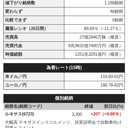
値下がり銘柄数
1,188銘柄
変わらず
46銘柄
比較できず
0銘柄
騰落レシオ（25日間）
89.69％（-11.27％）
売買高
27億2846万株（概算）
売買代金
8兆9832億7400万円（概算）
時価総額
1251兆3291億円（概算）
為替レート(15時)
米ドル／円
159.60-61円
ユーロ／円
186.78-82円
個別銘柄
銘柄名(銘柄コード)
終値
前日比(%)
ルネサス(6723)
+207（+6.69％）
3,300
大幅高 テキサスインスツルメンツ、決算説明会で自動車向け
回復とコメント。