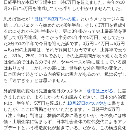
日経平均が本日ザラ場中に一時6万円を超えました。去年の10
月27日に5万円を達成してから半年しか掛かりませんでした。
思えば当社が
「日経平均3万円への道」
というメッセージを発
信しプロジェクトを始めたのが8年半前、そして3万円を達成す
るのにそれから3年半掛かり、更に3年掛かって史上最高値を更
新して4万円達成、そこから半分の1年半で5万円、そしてたっ
た3分の1の半年で今日を迎えた訳です。3万円→4万円→5万円
→6万円の上昇幅は、それぞれ同じ1万円ですが、上昇率で云う
と、33％、25％、20％であり、その上昇期間が段々短くなるの
は合理的ではあるのですが、ややペースが急に速まっている感
はあります。しかしその裏には、世界的な外的環境の変化と、
日本国内で起きている内的変化の両方があるので、私は必ずし
も「速すぎる」とは思いません。
外的環境の変化は先週金曜日のつぶやき
「株価は上がる」
に書
きましたので、よろしかったらお読みください。日本の内的変
化は、半年前、5万円を達成した
10月27日のつぶやき
に書きま
したが、ここに再掲させていただきます。～日経平均5万円
（注：当時）到達は、株価の現象に過ぎないが、その奥には株
価・上場企業に留まらず、日本社会全体の世代交代によるアッ
プデートという構造変化が起きている。だから、この構造変化