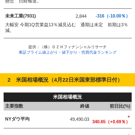
懸念 日経報道。
未来工業(7931)
-316（-10.00％）
2,844
大幅安 今期1Q営業益13％減見込む 通期は未定 前期は3％
減。
提供：（株）ＤＺＨフィナンシャルリサーチ
東証プライム値上がり・値下がり・売買代金ランキング
2 米国相場概況（4月22日米国東部標準日付）
米国相場概況
主要指数
終値
前日比(%)
+
NYダウ平均
49,490.03
340.65（+0.69％）