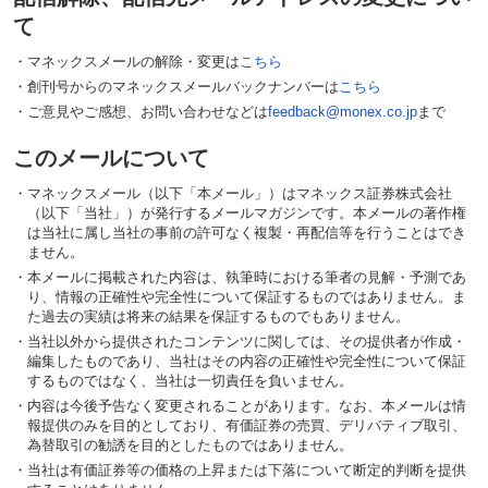
て
・
マネックスメールの解除・変更は
こちら
・
創刊号からのマネックスメールバックナンバーは
こちら
・
ご意見やご感想、お問い合わせなどは
feedback@monex.co.jp
まで
このメールについて
・
マネックスメール（以下「本メール」）はマネックス証券株式会社
（以下「当社」）が発行するメールマガジンです。本メールの著作権
は当社に属し当社の事前の許可なく複製・再配信等を行うことはでき
ません。
・
本メールに掲載された内容は、執筆時における筆者の見解・予測であ
り、情報の正確性や完全性について保証するものではありません。ま
た過去の実績は将来の結果を保証するものでもありません。
・
当社以外から提供されたコンテンツに関しては、その提供者が作成・
編集したものであり、当社はその内容の正確性や完全性について保証
するものではなく、当社は一切責任を負いません。
・
内容は今後予告なく変更されることがあります。なお、本メールは情
報提供のみを目的としており、有価証券の売買、デリバティブ取引、
為替取引の勧誘を目的としたものではありません。
・
当社は有価証券等の価格の上昇または下落について断定的判断を提供