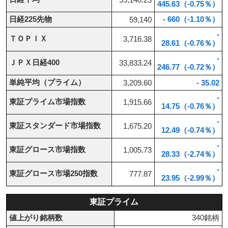
445.63（-0.75％）
日経225先物
- 660（-1.10％）
59,140
-
ＴＯＰＩＸ
3,716.38
28.61（-0.76％）
-
ＪＰＸ日経400
33,833.24
246.77（-0.72％）
単純平均（プライム）
3,209.60
- 35.02
-
東証プライム市場指数
1,915.66
14.75（-0.76％）
-
東証スタンダード市場指数
1,675.20
12.49（-0.74％）
-
東証グロース市場指数
1,005.73
28.33（-2.74％）
-
東証グロース市場250指数
777.87
23.95（-2.99％）
東証プライム
値上がり銘柄数
340銘柄