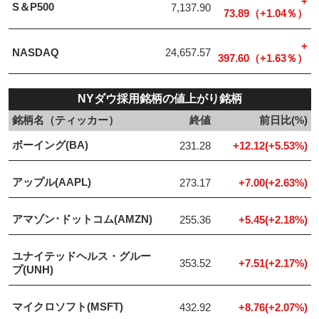
+
S＆P500
7,137.90
73.89（+1.04％）
+
NASDAQ
24,657.57
397.60（+1.63％）
NYダウ採用銘柄の値上がり銘柄
銘柄名（ティッカー）
終値
前日比(%)
ボーイング(BA)
231.28
+12.12(+5.53%)
アップル(AAPL)
273.17
+7.00(+2.63%)
アマゾン･ドットコム(AMZN)
255.36
+5.45(+2.18%)
ユナイテッドヘルス・グルー
353.52
+7.51(+2.17%)
プ(UNH)
マイクロソフト(MSFT)
432.92
+8.76(+2.07%)