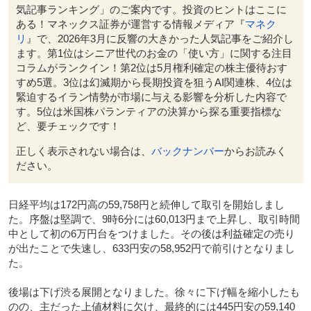
気記事ランキング
」のご案内です。
投資のヒントはここに
ある！マネックス証券が運営する情報メディア『
マネク
リ
』で、2026年3月に反響の大きかった人気記事をご紹介し
ます。第1位はシニア世代のお金の「使い方」に関する注目
コラムがランクイン！第2位は5月権利確定の株主優待おす
すめ5選。3位は幻滅期から長期投資を狙うAI関連株、4位は
緊迫するイラン情勢が市場に与える影響を分析した内容で
す。5位は米国株パランティアの決算から探る重要指標な
ど、要チェックです！
正しく表示されない場合は、
バックナンバー
からお読みく
ださい。
日経平均は172円高の59,758円と続伸して取引を開始しまし
た。序盤は堅調で、9時6分には60,013円まで上昇し、取引時間
中として初の6万円台をつけました。その後は利益確定の売り
が出たことで失速し、633円安の58,952円で前引けとなりまし
た。
後場は下げ渋る展開となりました。徐々に下げ幅を縮小したも
のの、主だった上値材料に欠け、最終的には445円安の59,140