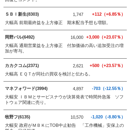
ＳＢＩ新生(8303)
+112（+6.85％）
1,747
大幅高 前期最終益を上方修正 期末配当予想も増額。
岡野バル(6492)
+3,000（+23.07％）
16,000
大幅高 通期営業益を上方修正 付加価値の高い追加受注の増
加が寄与。
カカクコム(2371)
+500（+23.57％）
2,621
大幅高 ＥＱＴが同社の買収を検討と伝わる。
マネフォワード(3994)
-703（-12.55％）
4,897
大幅安 ＩＢＭとサービスナウが決算発表で時間外急落 ソフ
トウェア関連に売り。
牧野フ(6135)
-1,020（-8.80％）
10,570
大幅安 政府がＭＢＫにTOB中止勧告 「工作機械」安保上の