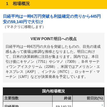
1 相場概況
日経平均は一時6万円突破も利益確定の売りから445円
安の59,140円で大引け
（マネクリに移動します）
VIEW POINT:明日への視点
日経平均は一時6万円の大台を突破したものの、目先の達成
感もあって後場は軟調な推移となりました。明日に向け
て、日米の決算銘柄に注目が集まります。国内では、本日
引け後にキヤノン（7751）やシマノ（7309）、B-R サーテ
ィワン アイスクリーム（2268）、米国ではアメリカン・エ
キスプレス［AXP］、インテル［INTC］、ロッキード・マ
ーチン［LMT］などが決算発表を予定しています。
国内相場概況
主要指数
終値
前日比(%)
-
日経平均
59,140.23