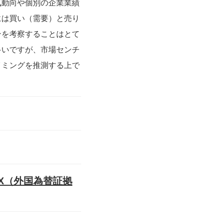
気動向や個別の企業業績
には買い（需要）と売り
ンを考察することはとて
多いですが、市場センチ
イミングを推測する上で
X（外国為替証拠