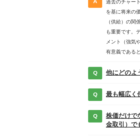
A
過去のチャー
を基に将来の
（供給）の関
も重要です。
メント（強気
有意義である
他にどのよ
Q
最も幅広く
Q
株価だけで
Q
金取引）で