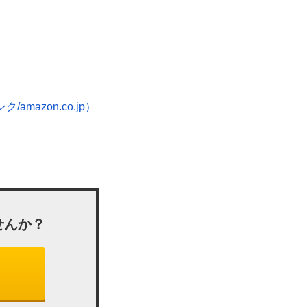
』
mazon.co.jp）
せんか？