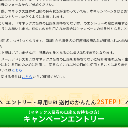
該当のフォームからご参加ください。
く際、マネックス証券の口座の保有状況が変わっていても、本キャンペーンをはじめ
らエントリーいただくようにお願いします。
だく場合、「マネックス証券の口座をお持ちでない方」のエントリーの際に利用する
ようにお願いします。別のものを利用された場合はキャンペーンの対象外となること
者様1名につき1つとなります。同URLから複数名の口座開設申込みが確認された場
い。
に上限はございませんが、特典の対象となるのは最大3名様までとなります。
・メールアドレスおよびマネックス証券の口座をお持ちでないご紹介者様の氏名・生
ンにおける目的のために利用し、同意なくこれ以外の目的に使用することはありませ
ついては
こちら
に関する条件は
こちら
からご確認ください。
2STEP！
エントリー・専用URL送付のかんたん