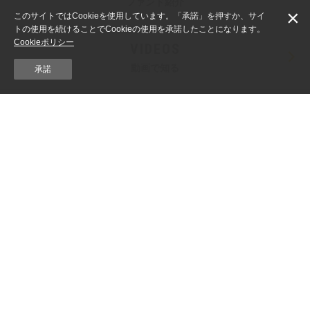
ファンド紹介
×
このサイトではCookieを使用しています。「承諾」を押すか、サイ
トの使用を続けることでCookieの使用を承諾したことになります。
Cookieポリシー
VIDEOS
動画で知る
承諾
ACTIVISTS
アクティビスト事例
VOICE
声を届ける