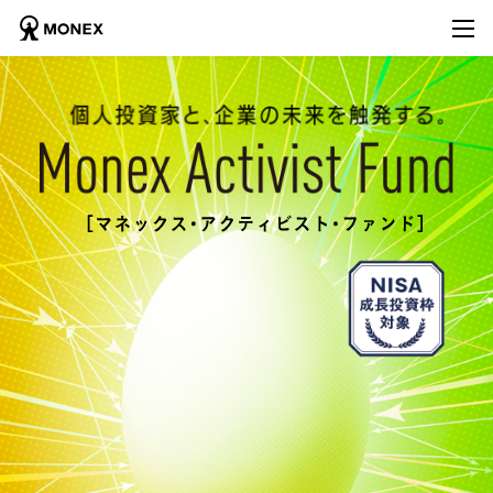
HOME
ホーム
ABOUT
ファンド紹介
ファンド紹介 TOP
VIDEOS
動画で知る
２つの特長
ACTIVISTS
運用会社・助言会社
アクティビスト事例
購入方法
VOICE