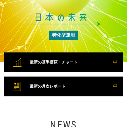
声を届ける
エンゲージメント（対話）とは?
よくあるご質問
ファンド購入はこちら
特化型運用
コスト
口座開設
リスク
最新の基準価額・チャート
CLOSE
松本大がファンドにかける想い
議決権行使方針
最新の月次レポート
SNS情報発信
NEWS