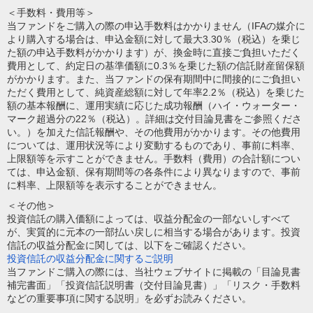
＜手数料・費用等＞
当ファンドをご購入の際の申込手数料はかかりません（IFAの媒介に
より購入する場合は、申込金額に対して最大3.30％（税込）を乗じ
た額の申込手数料がかかります）が、換金時に直接ご負担いただく
費用として、約定日の基準価額に0.3％を乗じた額の信託財産留保額
がかかります。また、当ファンドの保有期間中に間接的にご負担い
ただく費用として、純資産総額に対して年率2.2％（税込）を乗じた
額の基本報酬に、運用実績に応じた成功報酬（ハイ・ウォーター・
マーク超過分の22％（税込）。詳細は交付目論見書をご参照くださ
い。）を加えた信託報酬や、その他費用がかかります。その他費用
については、運用状況等により変動するものであり、事前に料率、
上限額等を示すことができません。手数料（費用）の合計額につい
ては、申込金額、保有期間等の各条件により異なりますので、事前
に料率、上限額等を表示することができません。
＜その他＞
投資信託の購入価額によっては、収益分配金の一部ないしすべて
が、実質的に元本の一部払い戻しに相当する場合があります。投資
信託の収益分配金に関しては、以下をご確認ください。
投資信託の収益分配金に関するご説明
当ファンドご購入の際には、当社ウェブサイトに掲載の「目論見書
補完書面」「投資信託説明書（交付目論見書）」「リスク・手数料
などの重要事項に関する説明」を必ずお読みください。