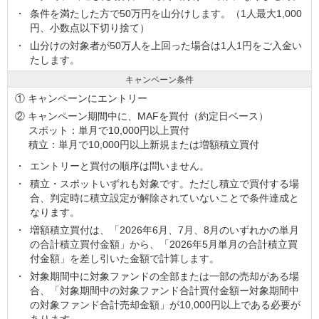
条件を満たした方で50万円を山分けします。（1人最大1,000
円、小数点以下切り捨て）
山分けの対象者が50万人を上回った場合は1人1円をご入金い
たします。
キャンペーン条件
① キャンペーンにエントリー
② キャンペーン期間中に、MAFを買付（約定日ベース）
スポット：単月で10,000円以上買付
積立：単月で10,000円以上新規または増額積立買付
エントリーと買付の順序は問いません。
積立・スポットいずれも対象です。ただし積立で買付する場
合、判定時に積立設定が解除されていないことで条件達成と
なります。
増額積立買付は、「2026年6月、7月、8月のいずれかの単月
の合計積立買付金額」から、「2026年5月単月の合計積立買
付金額」を差し引いた金額で計算します。
対象期間中に対象ファンドの全部または一部の売却がある場
合、「対象期間中の対象ファンド合計買付金額ー対象期間中
の対象ファンド合計売却金額」が10,000円以上である必要が