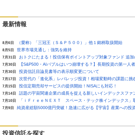
最新情報
（愛称）「三冠王（Ｓ＆Ｐ５００）」他１銘柄取扱開始
8月6日
世界市場見通し：強気を維持
8月5日
おトクにたまる！投信保有ポイントアップ対象ファンド 追加
7月31日
【S&P500・AIバブルはいつ崩壊する？】長期投資の第一
7月30日
投資信託目論見書等の表示順変更について
7月30日
次世代の「進化系」レバレッジ投資！相場変動時の課題に挑
7月17日
投信定期売却サービスの提供開始！NISAにも対応！
7月15日
話題の宇宙関連企業の成長を捉える新しいインデックスファ
7月14日
「ｉＦｒｅｅＮＥＸＴ スペース・テック株インデックス」
7月10日
純資産総額5000億円突破！急速に広がる【宇宙】産業への投
7月9日
投資信託を探す