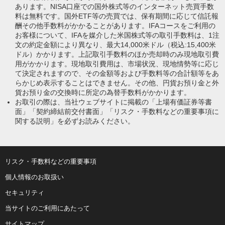
あります。NISA口座での国外株式等のインターネット売買手数
料は無料です。国外ETF等の売買では、保有期間に応じて信託報
酬その他手数料がかかることがあります。IFAコースをご利用の
お客様について、IFAを媒介した米国株式等の取引手数料は、1注
文の約定金額により異なり、最大14,000米ドル（税込:15,400米
ドル）かかります。上記取引手数料のほか売却時のみ現地取引費
用がかかります。現地取引費用は、市場状況、現地情勢等に応じ
て決定されますので、その金額等および手数料等の合計額等をあ
らかじめ表示することはできません。その他、円貨お預り金と外
貨お預り金の交換時に所定の為替手数料がかかります。
お取引の際は、当社ウェブサイトに掲載の「上場有価証券等書
面」「契約締結前交付書面」「リスク・手数料などの重要事項に
関する説明」を必ずお読みください。
リスク・手数料などの重要事項
個人情報のお取扱い
セキュリティ
当サイトのご利用にあたって
サイトマップ