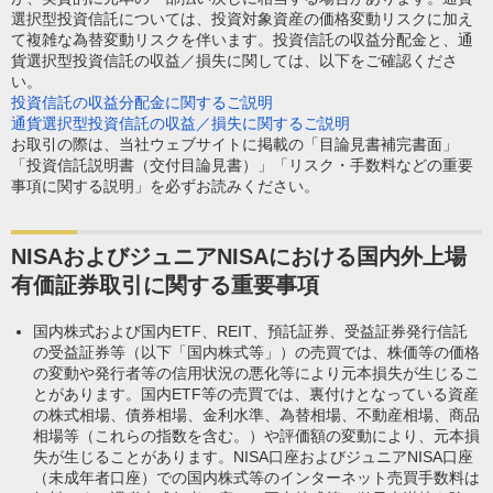
選択型投資信託については、投資対象資産の価格変動リスクに加え
て複雑な為替変動リスクを伴います。投資信託の収益分配金と、通
貨選択型投資信託の収益／損失に関しては、以下をご確認くださ
い。
投資信託の収益分配金に関するご説明
通貨選択型投資信託の収益／損失に関するご説明
お取引の際は、当社ウェブサイトに掲載の「目論見書補完書面」
「投資信託説明書（交付目論見書）」「リスク・手数料などの重要
事項に関する説明」を必ずお読みください。
NISAおよびジュニアNISAにおける国内外上場
有価証券取引に関する重要事項
国内株式および国内ETF、REIT、預託証券、受益証券発行信託
の受益証券等（以下「国内株式等」）の売買では、株価等の価格
の変動や発行者等の信用状況の悪化等により元本損失が生じるこ
とがあります。国内ETF等の売買では、裏付けとなっている資産
の株式相場、債券相場、金利水準、為替相場、不動産相場、商品
相場等（これらの指数を含む。）や評価額の変動により、元本損
失が生じることがあります。NISA口座およびジュニアNISA口座
（未成年者口座）での国内株式等のインターネット売買手数料は