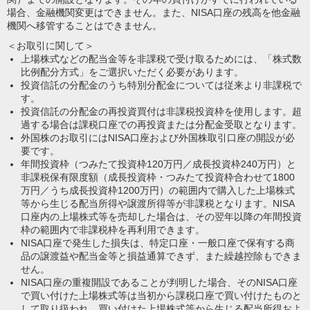
場合、金融機関変更はできません。また、NISA口座の残高を他金融
機関へ移管することはできません。
＜お取引に関して＞
上場株式などの配当金等を非課税で受け取るためには、「株式数
比例配分方式」をご選択いただく必要があります。
投資信託の分配金のうち特別分配金については従来より非課税で
す。
投資信託の分配金の再投資買付は非課税投資枠を使用します。超
過する場合は課税口座での再投資または分配金受取となります。
外国株のお取引にはNISA口座および外国株取引口座の開設が必
要です。
年間投資枠（つみたて投資枠120万円／成長投資枠240万円）と
非課税保有限度額（成長投資枠・つみたて投資枠合わせて1800
万円／うち成長投資枠1200万円）の範囲内で購入した上場株式
等から生じる配当所得や譲渡所得等が非課税となります。NISA
口座内の上場株式等を売却した場合は、その翌年以降の年間投資
枠の範囲内で非課税枠を再利用できます。
NISA口座で発生した損失は、特定口座・一般口座で保有する商
品の譲渡益や配当金等と損益通算できず、また繰越控除もできま
せん。
NISA口座の重複開設であることが判明した場合、そのNISA口座
で買い付けた上場株式等は当初から課税口座で買い付けたものと
して取り扱われ、買い付けた上場株式等から生じる配当所得およ