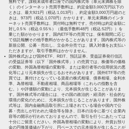
無料です。課税未成年者口座での国内株式等（単元未満株を除
く）のインターネット売買手数料は、約定金額3,000万円以下の
ときは、最大921円（税込:1,013円）、約定金額3,000万円超のと
きは、973円（税込:1,070円）かかります。単元未満株のインタ
ーネット売買手数料は、買付時は無料です。売付時は約定金額に
対し0.5％（税込:0.55％）（最低手数料48円（税込:52円））を
乗じた額がかかります。国内ETF等の売買では、保有期間に応じ
て信託報酬その他手数料がかかることがあります。国内株式等の
新規公開、公募・売出し、立会外分売では、購入対価をお支払い
ただきますが、取引手数料はかかりません。
国外株式および国外ETF、REIT、預託証券、受益証券発行信託
の受益証券等（以下「国外株式等」）の売買では、株価等の価格
の変動、外国為替相場の変動等、または発行者等の信用状況の悪
化等により元本損失が生じるおそれがあります。国外ETF等の売
買では、裏付けとなっている資産の株式相場、債券相場、金利水
準、為替相場、不動産相場、商品相場等（これらの指数を含
む。）や評価額の変動により、元本損失が生じることがありま
す。国外株式等の場合には、その国の政治的・経済的・社会的な
環境の変化のために、元本損失が生じることがあります。国外株
式等は、国内金融商品取引所に上場されている場合や国内で公
募・売出しが行われた場合等を除き、日本の法令に基づく企業内
容等の開示が行われておりませんので、取引を行うにあたっては
十分にご留意ください。外国為替相場の変動により、外貨お預り
金の円換算価値が下がり、円ベースでの元本損失が生じることが