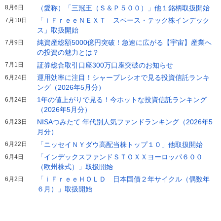
8月6日
（愛称）「三冠王（Ｓ＆Ｐ５００）」他１銘柄取扱開始
「ｉＦｒｅｅＮＥＸＴ スペース・テック株インデック
7月10日
ス」取扱開始
純資産総額5000億円突破！急速に広がる【宇宙】産業へ
7月9日
の投資の魅力とは？
7月1日
証券総合取引口座300万口座突破のお知らせ
運用効率に注目！シャープレシオで見る投資信託ランキ
6月24日
ング（2026年5月分）
1年の値上がりで見る！今ホットな投資信託ランキング
6月24日
（2026年5月分）
NISAつみたて 年代別人気ファンドランキング（2026年5
6月23日
月分）
6月22日
「ニッセイＮＹダウ高配当株トップ１０」他取扱開始
「インデックスファンドＳＴＯＸＸヨーロッパ６００
6月4日
（欧州株式）」取扱開始
「ｉＦｒｅｅＨＯＬＤ 日本国債２年サイクル（偶数年
6月2日
６月）」取扱開始