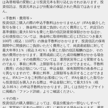
は為替相場の変動により投資元本を割り込むおそれがあります。投
資信託は、投資元本および分配金の保証された商品ではありませ
ん。
＜手数料・費用等＞
投資信託ご購入の際の申込手数料はかかりませんが（IFAを媒介した
取引を除く）、換金時に直接ご負担いただく費用として、約定日の
基準価額に最大0.50％を乗じた額の信託財産留保額がかかるほか、
公社債投信については、換金時に取得時期に応じ1万口につき最大
100円（税込：110円）の換金手数料がかかります。投資信託の保有
期間中に間接的にご負担いただく費用として、純資産総額に対して
最大年率3.1％（税込:3.41％）を乗じた額の信託報酬のほか、その
他の費用がかかります。運用成績に応じた成功報酬等がかかる場合
があります。その他費用については、運用状況等により変動するも
のであり、事前に料率、上限額等を示すことができません。手数料
（費用）の合計額については、申込金額、保有期間等の各条件によ
り異なりますので、事前に料率、上限額等を表示することができま
せん。IFAコースをご利用のお客様について、IFAを媒介した取引か
ら投資信託を購入される際は、申込金額に対して最大3.5％（税
込:3.85％）の申込手数料がかかります。詳しくは当社ウェブサイト
に掲載の「ファンド詳細」よりご確認ください。
＜その他＞
投資信託の購入価額によっては、収益分配金の一部ないしすべて
が、実質的に元本の一部払い戻しに相当する場合があります。通貨