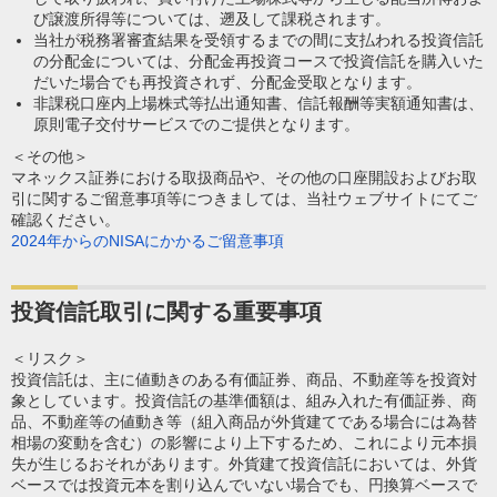
び譲渡所得等については、遡及して課税されます。
当社が税務署審査結果を受領するまでの間に支払われる投資信託
の分配金については、分配金再投資コースで投資信託を購入いた
だいた場合でも再投資されず、分配金受取となります。
非課税口座内上場株式等払出通知書、信託報酬等実額通知書は、
原則電子交付サービスでのご提供となります。
＜その他＞
マネックス証券における取扱商品や、その他の口座開設およびお取
引に関するご留意事項等につきましては、当社ウェブサイトにてご
確認ください。
2024年からのNISAにかかるご留意事項
投資信託取引に関する重要事項
＜リスク＞
投資信託は、主に値動きのある有価証券、商品、不動産等を投資対
象としています。投資信託の基準価額は、組み入れた有価証券、商
品、不動産等の値動き等（組入商品が外貨建てである場合には為替
相場の変動を含む）の影響により上下するため、これにより元本損
失が生じるおそれがあります。外貨建て投資信託においては、外貨
ベースでは投資元本を割り込んでいない場合でも、円換算ベースで