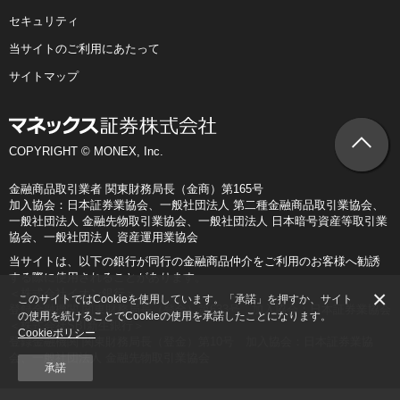
セキュリティ
当サイトのご利用にあたって
サイトマップ
COPYRIGHT © MONEX, Inc.
金融商品取引業者 関東財務局長（金商）第165号
加入協会：日本証券業協会、一般社団法人 第二種金融商品取引業協会、
一般社団法人 金融先物取引業協会、一般社団法人 日本暗号資産等取引業
協会、一般社団法人 資産運用業協会
当サイトは、以下の銀行が同行の金融商品仲介をご利用のお客様へ勧誘
する際に使用されることがあります。
×
＜株式会社イオン銀行＞
このサイトではCookieを使用しています。「承諾」を押すか、サイト
登録金融機関 関東財務局長（登金）第633号 加入協会：日本証券業協会
の使用を続けることでCookieの使用を承諾したことになります。
＜株式会社SBI新生銀行＞
Cookieポリシー
登録金融機関 関東財務局長（登金）第10号 加入協会：日本証券業協
会、一般社団法人 金融先物取引業協会
承諾