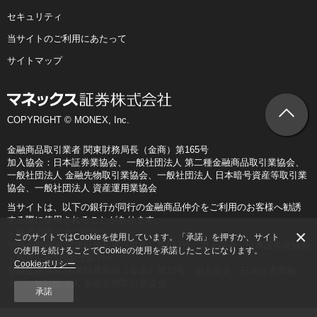
セキュリティ
当サイトのご利用にあたって
サイトマップ
COPYRIGHT © MONEX, Inc.
金融商品取引業者 関東財務局長（金商）第165号
加入協会：日本証券業協会、一般社団法人 第二種金融商品取引業協会、
一般社団法人 金融先物取引業協会、一般社団法人 日本暗号資産等取引業
協会、一般社団法人 資産運用業協会
当サイトは、以下の銀行が同行の金融商品仲介をご利用のお客様へ勧誘
する際に使用されることがあります。
×
＜株式会社イオン銀行＞
このサイトではCookieを使用しています。「承諾」を押すか、サイト
登録金融機関 関東財務局長（登金）第633号 加入協会：日本証券業協会
の使用を続けることでCookieの使用を承諾したことになります。
＜株式会社SBI新生銀行＞
Cookieポリシー
登録金融機関 関東財務局長（登金）第10号 加入協会：日本証券業協
会、一般社団法人 金融先物取引業協会
承諾