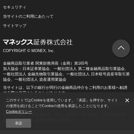
セキュリティ
当サイトのご利用にあたって
サイトマップ
COPYRIGHT © MONEX, Inc.
金融商品取引業者 関東財務局長（金商）第165号
加入協会：日本証券業協会、一般社団法人 第二種金融商品取引業協会、
一般社団法人 金融先物取引業協会、一般社団法人 日本暗号資産等取引業
協会、一般社団法人 資産運用業協会
当サイトは、以下の銀行が同行の金融商品仲介をご利用のお客様へ勧誘
する際に使用されることがあります。
×
＜株式会社イオン銀行＞
このサイトではCookieを使用しています。「承諾」を押すか、サイト
登録金融機関 関東財務局長（登金）第633号 加入協会：日本証券業協会
の使用を続けることでCookieの使用を承諾したことになります。
＜株式会社SBI新生銀行＞
Cookieポリシー
登録金融機関 関東財務局長（登金）第10号 加入協会：日本証券業協
会、一般社団法人 金融先物取引業協会
承諾