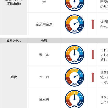
金
回復
（商品先物）
の見
経済
産業用金属
から
資産クラス
分類
これ
米ドル
まし
通し
世界
ユーロ
域へ
通貨
ーが
リス
日本円
して