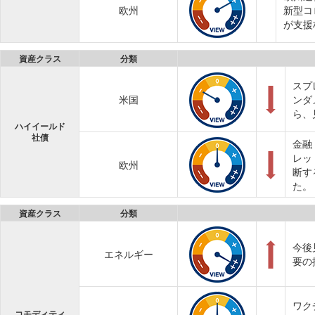
欧州
新型コ
が支援
資産クラス
分類
スプ
米国
ンダ
ら、
ハイイールド
社債
金融
レッ
欧州
断す
た。
資産クラス
分類
今後
エネルギー
要の
ワク
コモディティ