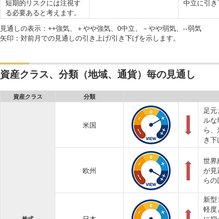
短期的リスクには注視す
中立に引き
る必要あると考えます。
見通しの表示：++強気、＋やや強気、0中立、－やや弱気、--弱気
矢印：対前月での見通しの引き上げ/引き下げを示します。
資産クラス、分類（地域、通貨）毎の見通し
資産クラス
分類
足元
ルな
米国
ら、
き下
世界
欧州
が見
らの
新型
軽度