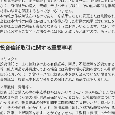
て意見を表明し、また保証するものではございません。本情報は有価証
なく、有価証券の購入、売却、デリバティブ取引、その他の取引を推奨
将来の結果を保証するものではございません。
本情報は作成時現在のものであり、今後予告なしに変更または削除され
当社は本情報の内容に依拠してお客様が取った行動の結果に対し責任を
お客様ご自身の判断と責任でなさるようにお願いいたします。なお、本
内容に関するご質問・ご照会等にはお応え致しかねますので、あらかじ
投資信託取引に関する重要事項
＜リスク＞
投資信託は、主に値動きのある有価証券、商品、不動産等を投資対象と
等（組入商品が外貨建てである場合には為替相場の変動を含む）の影響
信託においては、外貨ベースでは投資元本を割り込んでいない場合でも
資信託は、投資元本および分配金の保証された商品ではありません。
＜手数料・費用等＞
投資信託ご購入の際の申込手数料はかかりませんが（IFAを媒介した
0.50％を乗じた額の信託財産留保額がかかるほか、公社債投信について
かかります。投資信託の保有期間中に間接的にご負担いただく費用として
か、その他の費用がかかります。運用成績に応じた成功報酬等がかかる
前に料率、上限額等を示すことができません。手数料（費用）の合計額