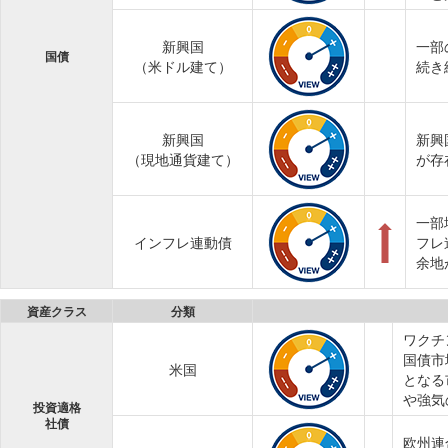
新興国
一部
国債
（米ドル建て）
続き
新興国
新興
（現地通貨建て）
が存
一部
インフレ連動債
フレ
余地
資産クラス
分類
ワクチ
国債市
米国
となる
や強気
投資適格
社債
欧州連