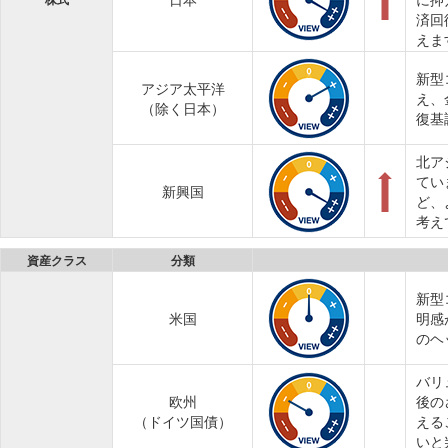
日本
に抑
株式
済回
えま
新型
アジア太平洋
え、
（除く日本）
復基
北ア
てい
新興国
ど、
考え
資産クラス
分類
新型
米国
明感
のヘ
バリ
欧州
後の
（ドイツ国債）
える
いと