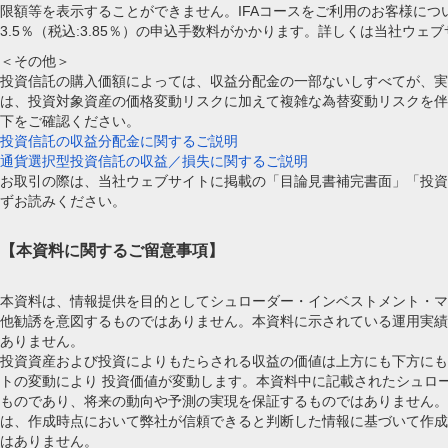
限額等を表示することができません。IFAコースをご利用のお客様につ
3.5％（税込:3.85％）の申込手数料がかかります。詳しくは当社ウ
＜その他＞
投資信託の購入価額によっては、収益分配金の一部ないしすべてが、実
は、投資対象資産の価格変動リスクに加えて複雑な為替変動リスクを伴
下をご確認ください。
投資信託の収益分配金に関するご説明
通貨選択型投資信託の収益／損失に関するご説明
お取引の際は、当社ウェブサイトに掲載の「目論見書補完書面」「投資
ずお読みください。
【本資料に関するご留意事項】
本資料は、情報提供を目的としてシュローダー・インベストメント・マ
他勧誘を意図するものではありません。本資料に示されている運用実績
ありません。
投資資産および投資によりもたらされる収益の価値は上方にも下方にも
トの変動により 投資価値が変動します。本資料中に記載されたシュロ
ものであり、将来の動向や予測の実現を保証するものではありません。
は、作成時点において弊社が信頼できると判断した情報に基づいて作成
はありません。