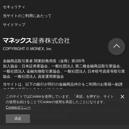
セキュリティ
当サイトのご利用にあたって
サイトマップ
COPYRIGHT © MONEX, Inc.
金融商品取引業者 関東財務局長（金商）第165号
加入協会：日本証券業協会、一般社団法人 第二種金融商品取引業協会、
一般社団法人 金融先物取引業協会、一般社団法人 日本暗号資産等取引業
協会、一般社団法人 資産運用業協会
当サイトは、以下の銀行が同行の金融商品仲介をご利用のお客様へ勧誘
する際に使用されることがあります。
×
＜株式会社イオン銀行＞
このサイトではCookieを使用しています。「承諾」を押すか、サイト
登録金融機関 関東財務局長（登金）第633号 加入協会：日本証券業協会
の使用を続けることでCookieの使用を承諾したことになります。
＜株式会社SBI新生銀行＞
Cookieポリシー
登録金融機関 関東財務局長（登金）第10号 加入協会：日本証券業協
会、一般社団法人 金融先物取引業協会
承諾