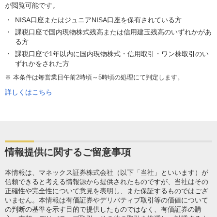
が閲覧可能です。
NISA口座またはジュニアNISA口座を保有されている方
課税口座で国内現物株式残高または信用建玉残高のいずれかがあ
る方
課税口座で1年以内に国内現物株式・信用取引・ワン株取引のい
ずれかをされた方
※
本条件は毎営業日午前2時頃～5時頃の処理にて判定します。
詳しくはこちら
情報提供に関するご留意事項
本情報は、マネックス証券株式会社（以下「当社」といいます）が
信頼できると考える情報源から提供されたものですが、当社はその
正確性や完全性について意見を表明し、また保証するものではござ
いません。本情報は有価証券やデリバティブ取引等の価値について
の判断の基準を示す目的で提供したものではなく、有価証券の購