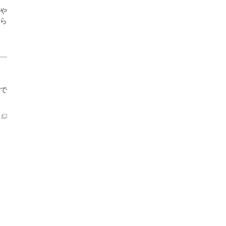
や
ら
で