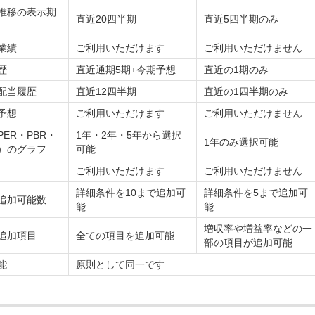
推移の表示期
直近20四半期
直近5四半期のみ
業績
ご利用いただけます
ご利用いただけません
歴
直近通期5期+今期予想
直近の1期のみ
配当履歴
直近12四半期
直近の1四半期のみ
予想
ご利用いただけます
ご利用いただけません
ER・PBR・
1年・2年・5年から選択
1年のみ選択可能
）のグラフ
可能
ご利用いただけます
ご利用いただけません
詳細条件を10まで追加可
詳細条件を5まで追加可
追加可能数
能
能
増収率や増益率などの一
追加項目
全ての項目を追加可能
部の項目が追加可能
能
原則として同一です