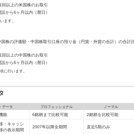
に1回以上の米国株のお取引
開設から6ヶ月以内（暦日）
行います。
中国株の評価額・中国株取引口座の預り金（円貨・外貨の合計）の合計
に1回以上の中国株のお取引
開設から6ヶ月以内（暦日）
半頃に行います。
タ
・データ
プロフェッショナル
ノーマル
機能
6銘柄まで比較可能
2銘柄を比較可能
移・キャッシ
2007年以降全期間
直近5期のみ
移の表示期間