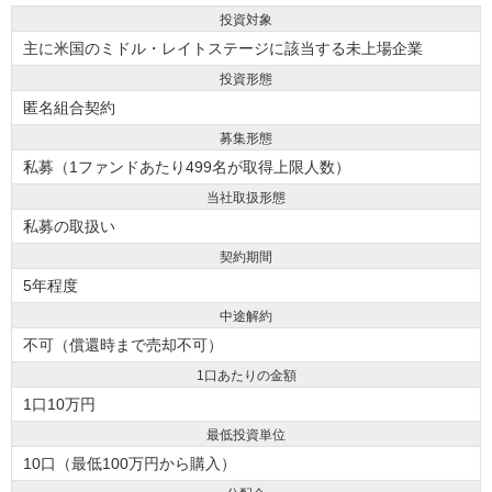
投資対象
主に米国のミドル・レイトステージに該当する未上場企業
投資形態
匿名組合契約
募集形態
私募（1ファンドあたり499名が取得上限人数）
当社取扱形態
私募の取扱い
契約期間
5年程度
中途解約
不可（償還時まで売却不可）
1口あたりの金額
1口10万円
最低投資単位
10口（最低100万円から購入）