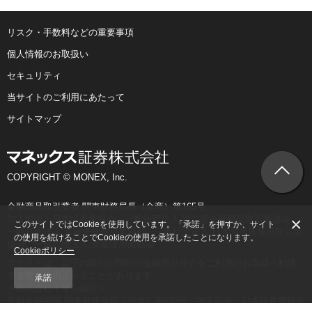
リスク・手数料などの重要事項
個人情報のお取扱い
セキュリティ
当サイトのご利用にあたって
サイトマップ
COPYRIGHT © MONEX, Inc.
金融商品取引業者 関東財務局長（金商）第165号
×
加入協会：日本証券業協会、一般社団法人 第二種金融商品取引業協会、
このサイトではCookieを使用しています。「承諾」を押すか、サイト
一般社団法人 金融先物取引業協会、一般社団法人 日本暗号資産等取引業
の使用を続けることでCookieの使用を承諾したことになります。
協会、一般社団法人 資産運用業協会
Cookieポリシー
当サイトは、以下の銀行が同行の金融商品仲介をご利用のお客様へ勧誘
する際に使用されることがあります。
承諾
＜株式会社イオン銀行＞
登録金融機関 関東財務局長（登金）第633号 加入協会：日本証券業協会