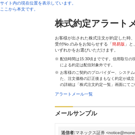
サイト内の現在位置を表示しています。
ここから本文です。
株式約定アラート
お客様が出された株式注文が約定した時、
受付No.のみをお知らせする「
簡易版
」と
いずれかをお選びいただけます。
配信時間は15:30頃までです。信用取引
による約定は配信対象外です。
お客様のご契約のプロバイダー、システム
た、注文価格の訂正後まもなく約定が成立
の詳細は「株式注文約定一覧」画面にてご
アラートメール一覧
メールサンプル
送信者:
マネックス証券 <notice@monex.