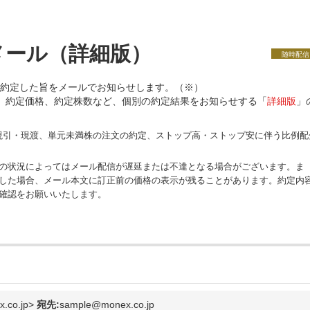
メール（詳細版）
随時配信
約定した旨をメールでお知らせします。（※）
、約定価格、約定株数など、個別の約定結果をお知らせする「
詳細版
」
の現引・現渡、単元未満株の注文の約定、ストップ高・ストップ安に伴う比例配
の状況によってはメール配信が遅延または不達となる場合がございます。ま
した場合、メール本文に訂正前の価格の表示が残ることがあります。約定内
確認をお願いいたします。
co.jp>
宛先:
sample@monex.co.jp