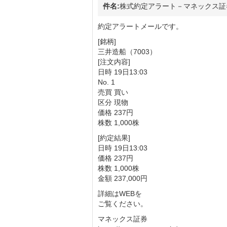
件名:
株式約定アラート－マネックス証
約定アラートメールです。
[銘柄]
三井造船（7003）
[注文内容]
日時 19日13:03
No. 1
売買 買い
区分 現物
価格 237円
株数 1,000株
[約定結果]
日時 19日13:03
価格 237円
株数 1,000株
金額 237,000円
詳細はWEBを
ご覧ください。
マネックス証券