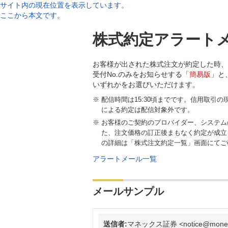
サイト内の現在位置を表示しています。
ここから本文です。
株式約定アラート
お客様が出された株式注文が約定した時、
受付No.のみをお知らせする「
簡易版
」と
いずれかをお選びいただけます。
配信時間は15:30頃までです。信用取引
による約定は配信対象外です。
お客様のご契約のプロバイダー、システム
た、注文価格の訂正後まもなく約定が成立
の詳細は「株式注文約定一覧」画面にてご
アラートメール一覧
メールサンプル
送信者:
マネックス証券 <notice@monex.