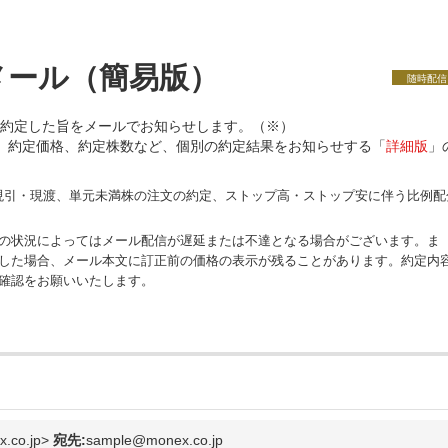
メール（簡易版）
随時配信
約定した旨をメールでお知らせします。（※）
、約定価格、約定株数など、個別の約定結果をお知らせする「
詳細版
」
の現引・現渡、単元未満株の注文の約定、ストップ高・ストップ安に伴う比例配
の状況によってはメール配信が遅延または不達となる場合がございます。ま
した場合、メール本文に訂正前の価格の表示が残ることがあります。約定内
確認をお願いいたします。
co.jp>
宛先:
sample@monex.co.jp