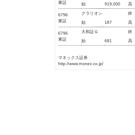
東証
始
919,000
高
クラリオン
終
6796
東証
始
187
高
大和証Ｇ
終
6796
東証
始
681
高
マネックス証券
http://www.monex.co.jp/