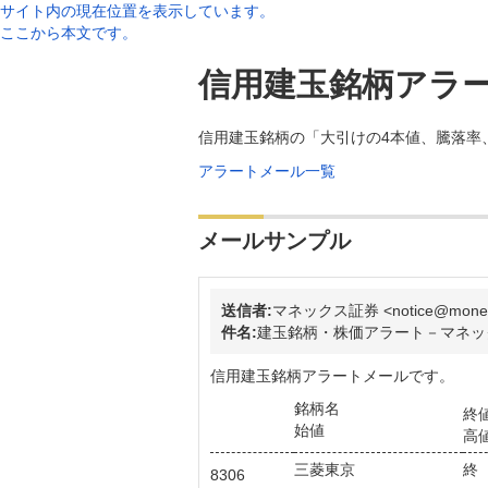
サイト内の現在位置を表示しています。
ここから本文です。
信用建玉銘柄アラ
信用建玉銘柄の「大引けの4本値、騰落率
アラートメール一覧
メールサンプル
送信者:
マネックス証券 <notice@monex.
件名:
建玉銘柄・株価アラート－マネッ
信用建玉銘柄アラートメールです。
銘柄名
終
始値
高
三菱東京
終
8306