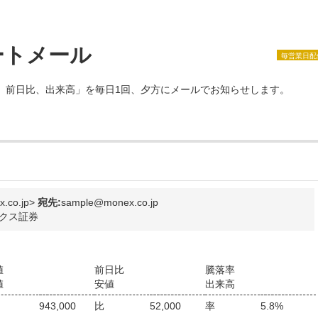
ートメール
毎営業日配
、前日比、出来高」を毎日1回、夕方にメールでお知らせします。
co.jp>
宛先:
sample@monex.co.jp
クス証券
値
前日比
騰落率
値
安値
出来高
943,000
比
52,000
率
5.8%