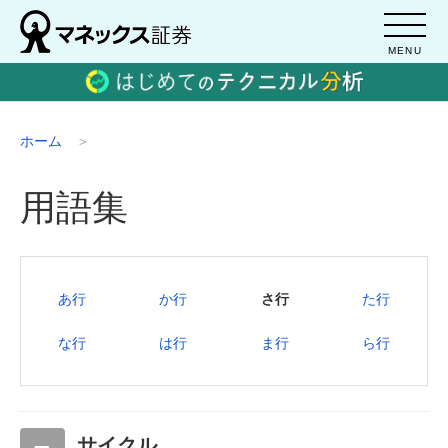
MENU
ホーム
用語集
あ行
か行
さ行
た行
な行
は行
ま行
ら行
サイクル