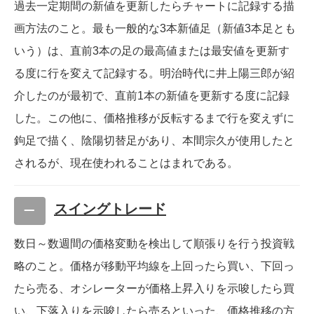
過去一定期間の新値を更新したらチャートに記録する描
画方法のこと。最も一般的な3本新値足（新値3本足とも
いう）は、直前3本の足の最高値または最安値を更新す
る度に行を変えて記録する。明治時代に井上陽三郎が紹
介したのが最初で、直前1本の新値を更新する度に記録
した。この他に、価格推移が反転するまで行を変えずに
鉤足で描く、陰陽切替足があり、本間宗久が使用したと
されるが、現在使われることはまれである。
スイングトレード
数日～数週間の価格変動を検出して順張りを行う投資戦
略のこと。価格が移動平均線を上回ったら買い、下回っ
たら売る、オシレーターが価格上昇入りを示唆したら買
い、下落入りを示唆したら売るといった、価格推移の方