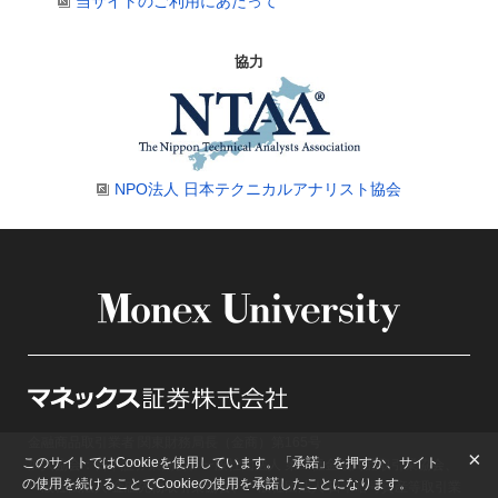
当サイトのご利用にあたって
協力
NPO法人 日本テクニカルアナリスト協会
金融商品取引業者 関東財務局長（金商）第165号
×
このサイトではCookieを使用しています。「承諾」を押すか、サイト
加入協会：日本証券業協会、一般社団法人 第二種金融商品取引業協会、
の使用を続けることでCookieの使用を承諾したことになります。
一般社団法人 金融先物取引業協会、一般社団法人 日本暗号資産等取引業