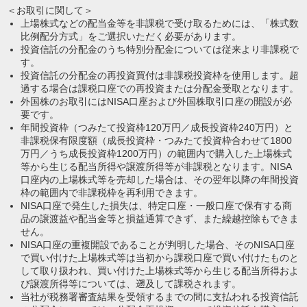
＜お取引に関して＞
上場株式などの配当金等を非課税で受け取るためには、「株式数
比例配分方式」をご選択いただく必要があります。
投資信託の分配金のうち特別分配金については従来より非課税で
す。
投資信託の分配金の再投資買付は非課税投資枠を使用します。超
過する場合は課税口座での再投資または分配金受取となります。
外国株のお取引にはNISA口座および外国株取引口座の開設が必
要です。
年間投資枠（つみたて投資枠120万円／成長投資枠240万円）と
非課税保有限度額（成長投資枠・つみたて投資枠合わせて1800
万円／うち成長投資枠1200万円）の範囲内で購入した上場株式
等から生じる配当所得や譲渡所得等が非課税となります。NISA
口座内の上場株式等を売却した場合は、その翌年以降の年間投資
枠の範囲内で非課税枠を再利用できます。
NISA口座で発生した損失は、特定口座・一般口座で保有する商
品の譲渡益や配当金等と損益通算できず、また繰越控除もできま
せん。
NISA口座の重複開設であることが判明した場合、そのNISA口座
で買い付けた上場株式等は当初から課税口座で買い付けたものと
して取り扱われ、買い付けた上場株式等から生じる配当所得およ
び譲渡所得等については、遡及して課税されます。
当社が税務署審査結果を受領するまでの間に支払われる投資信託