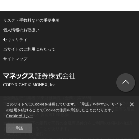
リスク・手数料などの重要事項
個人情報のお取扱い
セキュリティ
当サイトのご利用にあたって
サイトマップ
COPYRIGHT © MONEX, Inc.
金融商品取引業者 関東財務局長（金商）第165号
×
加入協会：日本証券業協会、一般社団法人 第二種金融商品取引業協会、
このサイトではCookieを使用しています。「承諾」を押すか、サイト
一般社団法人 金融先物取引業協会、一般社団法人 日本暗号資産等取引業
の使用を続けることでCookieの使用を承諾したことになります。
協会、一般社団法人 資産運用業協会
Cookieポリシー
当サイトは、以下の銀行が同行の金融商品仲介をご利用のお客様へ勧誘
承諾
する際に使用されることがあります。
＜株式会社イオン銀行＞