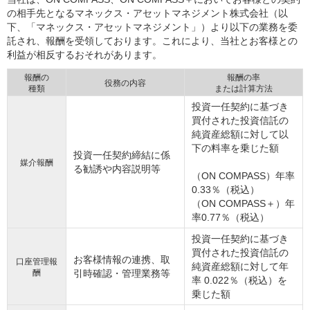
の相手先となるマネックス・アセットマネジメント株式会社（以
下、「マネックス・アセットマネジメント」）より以下の業務を委
託され、報酬を受領しております。これにより、当社とお客様との
利益が相反するおそれがあります。
報酬の
報酬の率
役務の内容
種類
または計算方法
投資一任契約に基づき
買付された投資信託の
純資産総額に対して以
下の料率を乗じた額
投資一任契約締結に係
媒介報酬
る勧誘や内容説明等
（ON COMPASS）年率
0.33％（税込）
（ON COMPASS＋）年
率0.77％（税込）
投資一任契約に基づき
買付された投資信託の
お客様情報の連携、取
口座管理報
純資産総額に対して年
酬
引時確認・管理業務等
率 0.022％（税込）を
乗じた額