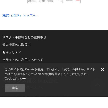
株式（現物）トップへ
リスク・手数料などの重要事項
個人情報のお取扱い
セキュリティ
当サイトのご利用にあたって
サイトマップ
×
このサイトではCookieを使用しています。「承諾」を押すか、サイト
の使用を続けることでCookieの使用を承諾したことになります。
Cookieポリシー
COPYRIGHT © MONEX, Inc.
承諾
金融商品取引業者 関東財務局長（金商）第165号
加入協会：日本証券業協会、一般社団法人 第二種金融商品取引業協会、
一般社団法人 金融先物取引業協会、一般社団法人 日本暗号資産等取引業