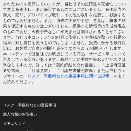
されたものを提供していますが、当社はその正確性や完全性につい
て意見を表明し、また保証するものではございません。有価証券の
購入、売却、デリバティブ取引、その他の取引を推奨し、勧誘する
ものではありません。また、過去の実績や予想・意見は、将来の結
果を保証するものではございません。提供する情報等は作成時現在
のものであり、今後予告なしに変更または削除されることがござい
ます。当社は本コンテンツの内容に依拠してお客様が取った行動の
結果に対し責任を負うものではございません。投資にかかる最終決
定は、お客様ご自身の判断と責任でなさるようお願いいたします。
本コンテンツでは当社でお取扱している商品・サービス等について
言及している部分があります。商品ごとに手数料等およびリスクは
異なりますので、詳しくは「契約締結前交付書面」、「上場有価証
券等書面」、「目論見書」、「目論見書補完書面」または当社ウェ
ブサイトの「
リスク・手数料などの重要事項に関する説明
」をよく
お読みください。
リスク・手数料などの重要事項
個人情報のお取扱い
セキュリティ