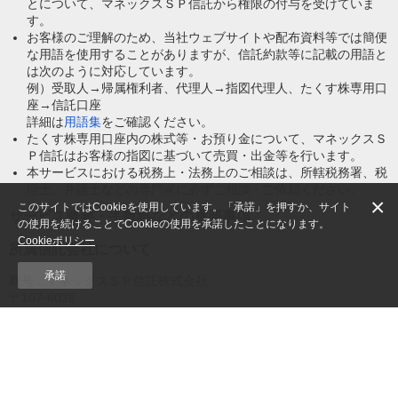
とについて、マネックスＳＰ信託から権限の付与を受けていま
す。
お客様のご理解のため、当社ウェブサイトや配布資料等では簡便
な用語を使用することがありますが、信託約款等に記載の用語と
は次のように対応しています。
例）受取人→帰属権利者、代理人→指図代理人、たくす株専用口
座→信託口座
詳細は
用語集
をご確認ください。
たくす株専用口座内の株式等・お預り金について、マネックスＳ
Ｐ信託はお客様の指図に基づいて売買・出金等を行います。
本サービスにおける税務上・法務上のご相談は、所轄税務署、税
理士、弁護士などの専門家に必ずご相談・ご依頼ください。
×
このサイトではCookieを使用しています。「承諾」を押すか、サイト
サービス概要・手数料などの重要事項
の使用を続けることでCookieの使用を承諾したことになります。
Cookieポリシー
所属信託会社について
承諾
商号：マネックスＳＰ信託株式会社
〒107-6026
東京都港区赤坂一丁目12番32号 アーク森ビル26階
管理型信託会社 関東財務局長（信3）第17号
「所属信託会社」とは、自己のために信託契約代理業を営むこと
を当社に対して委託する信託会社をいいます。
本サービスでは、マネックスＳＰ信託が受託者として、お客様と