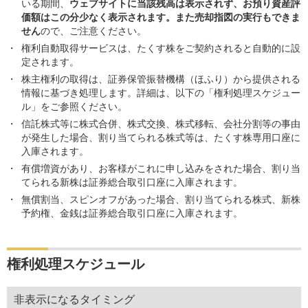
いる期間、
ウェブサイトに当該残高は表示されず、お預り資産評
価額はこの分少なく表示されます。また売却指図の実行もできま
せん
ので、ご注意ください。
権利自動取得サービスは、たくす株をご契約されると自動的に設
定されます。
株主権利の取得は、証券保管振替機構（ほふり）から提供される
情報に基づき処理します。詳細は、以下の「権利処理スケジュー
ル」をご参照ください。
信託株式等に株式合併、株式交換、株式移転、会社分割等の事由
が発生した場合、割り当てられる株式等は、たくす株専用口座に
入庫されます。
有償増資があり、お客様がこれに申し込みをされた場合、割り当
てられる新株は証券総合取引口座に入庫されます。
無償割当、スピンオフがあった場合、割り当てられる株式、新株
予約権、金銭は証券総合取引口座に入庫されます。
権利処理スケジュール
非表示になるタイミング