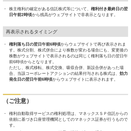
株主権利の確定がある信託株式等について、
権利付き最終日の翌
日午前2時頃
から残高がウェブサイトで非表示となります。
再表示されるタイミング
権利落ち日の翌日午前6時頃
からウェブサイトで再び表示されま
す。株式分割、株式併合により株数が変わる場合にも、変更後の
株数がウェブサイトで表示されるのは同じく権利落ち日の翌日午
前6時頃からとなります。
ただし、株式移転、株式交換、吸収合併、新設合併があった場
合、当該コーポレートアクションの結果付与される株式は、
効力
発生日の翌日午前6時頃
からウェブサイトに表示されます。
（ご注意）
権利自動取得サービスの権利処理は、マネックスＳＰ信託からの
依頼に基づき口座管理機関としてのマネックス証券が行うもので
す。