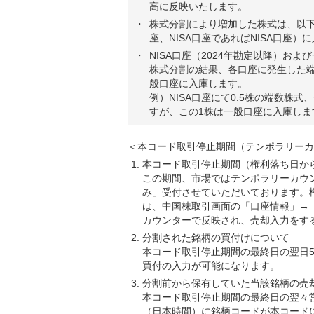
高に反映いたします。
株式分割により増加した株式は、以
座、NISA口座であればNISA口座）
NISA口座（2024年勘定以降）およ
株式分割の結果、各口座に発生した
般口座に入庫します。
例）NISA口座にて0.5株の端数株式
すが、この1株は一般口座に入庫しま
＜本コード取引停止期間（テンポラリーカ
本コード取引停止期間（権利落ち日か
この期間、市場ではテンポラリーカウ
み」受付させていただいております。権
は、中国株取引画面の「口座情報」→
カウンターで反映され、売却入力をす
分割された銘柄の買付けについて
本コード取引停止期間の最終日の翌日5
買付の入力が可能になります。
分割前から保有していた当該銘柄の売
本コード取引停止期間の最終日の翌々営
（日本時間）に銘柄コードが本コード