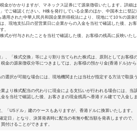
税金がかかりますが、マネックス証券にて源泉徴収いたします。詳細は
」でご確認ください。H株を発行している企業のほか、中国本土に登記
から適用された中華人民共和国企業所得税法により、現地にて10％の源泉
は、現地支払日の翌営業日に企業からの入金を当社で確認した後、お客
す。
株式が付与されたことを当社で確認した後、お客様の残高に反映いたし
離」、「株式交換」等により割り当てられた株式は、原則としてお客様
税金の源泉徴収分等につきましては、お客様の預かり金(香港ドル)から
当の選択が可能な場合には、現地機関または当社が指定する方法で取扱
企業より株式配当の代わりに現金による支払いが行われる場合には、当
入金を当社で確認した後、お客さまの現金残高へ香港ドル建てで入金し
、「USドル」建のケースもありますが、香港ドルに換算いたします。
利確定日」となり、決算発表時に配当の有無や配当額を発表しますので、
、買付けることができます。