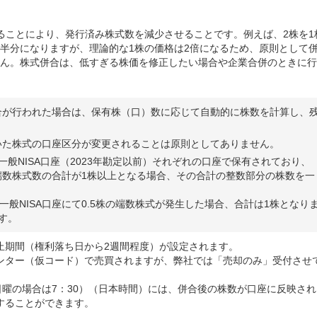
ることにより、発行済み株式数を減少させることです。例えば、2株を1
半分になりますが、理論的な1株の価格は2倍になるため、原則として
ん。株式併合は、低すぎる株価を修正したい場合や企業合併のときに行
合が行われた場合は、保有株（口）数に応じて自動的に株数を計算し、
いた株式の口座区分が変更されることは原則としてありません。
び一般NISA口座（2023年勘定以前）それぞれの口座で保有されており、
端数株式数の合計が1株以上となる場合、その合計の整数部分の株数を一
、一般NISA口座にて0.5株の端数株式が発生した場合、合計は1株となり
す。
止期間（権利落ち日から2週間程度）が設定されます。
ンター（仮コード）で売買されますが、弊社では「売却のみ」受付させ
日曜の場合は7：30）（日本時間）には、併合後の株数が口座に反映され
することができます。