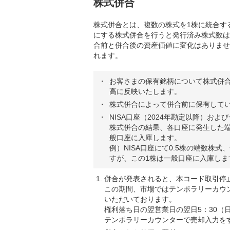
株式併合
株式併合とは、複数の株式を1株に統合す
にする株式併合を行うと発行済み株式数は
合前と併合後の資産価値に変化はありませ
れます。
お客さまの保有銘柄について株式併
高に反映いたします。
株式併合によって併合前に保有して
NISA口座（2024年勘定以降）およ
株式併合の結果、各口座に発生した
般口座に入庫します。
例）NISA口座にて0.5株の端数株式
すが、この1株は一般口座に入庫しま
併合が発表されると、本コード取引停
この期間、市場ではテンポラリーカウ
いただいております。
権利落ち日の翌営業日の翌日5：30（
テンポラリーカウンターで売却入力を