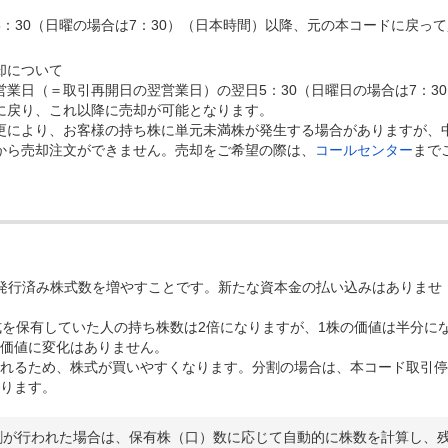
：30（日曜の場合は7：30）（日本時間）以降、元の本コードに戻って
却について
業日（＝取引再開日の翌営業日）の翌日5：30（日曜日の場合は7：30
に戻り、これ以降に売却が可能となります。
更により、お客様の持ち株に単元未満株が発生する場合がありますが、
から売却注文ができません。売却をご希望の際は、
コールセンター
まで
発行済み株式数を増やすことです。新たな資本金の払い込みはありませ
式を保有していた人の持ち株数は2倍になりますが、1株の価値は半分に
価値に変化はありません。
れるため、株式が買いやすくなります。分割の場合は、本コード取引停
ります。
割が行われた場合は、保有株（口）数に応じて自動的に株数を計算し、