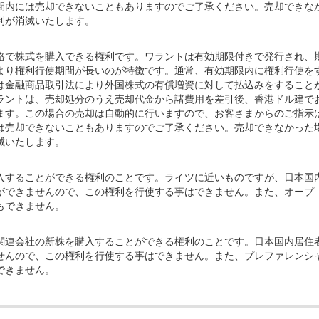
間内には売却できないこともありますのでご了承ください。売却できな
利が消滅いたします。
格で株式を購入できる権利です。ワラントは有効期限付きで発行され、
より権利行使期間が長いのが特徴です。通常、有効期限内に権利行使を
は金融商品取引法により外国株式の有償増資に対して払込みをすること
ラントは、売却処分のうえ売却代金から諸費用を差引後、香港ドル建で
ます。この場合の売却は自動的に行いますので、お客さまからのご指示
は売却できないこともありますのでご了承ください。売却できなかった
滅いたします。
入することができる権利のことです。ライツに近いものですが、日本国
ができませんので、この権利を行使する事はできません。また、オープ
もできません。
関連会社の新株を購入することができる権利のことです。日本国内居住
せんので、この権利を行使する事はできません。また、プレファレンシ
できません。