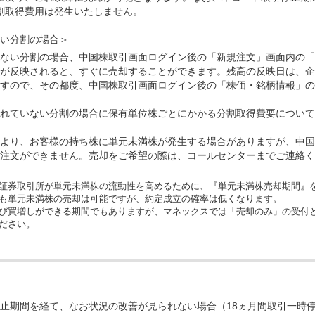
割取得費用は発生いたしません。
い分割の場合＞
ない分割の場合、中国株取引画面ログイン後の「新規注文」画面内の「
が反映されると、すぐに売却することができます。残高の反映日は、企
すので、その都度、中国株取引画面ログイン後の「株価・銘柄情報」の
れていない分割の場合に保有単位株ごとにかかる分割取得費要について
より、お客様の持ち株に単元未満株が発生する場合がありますが、中国
注文ができません。売却をご希望の際は、コールセンターまでご連絡く
証券取引所が単元未満株の流動性を高めるために、『単元未満株売却期間』
も単元未満株の売却は可能ですが、約定成立の確率は低くなります。
び買増しができる期間でもありますが、マネックスでは「売却のみ」の受付
ださい。
止期間を経て、なお状況の改善が見られない場合（18ヵ月間取引一時