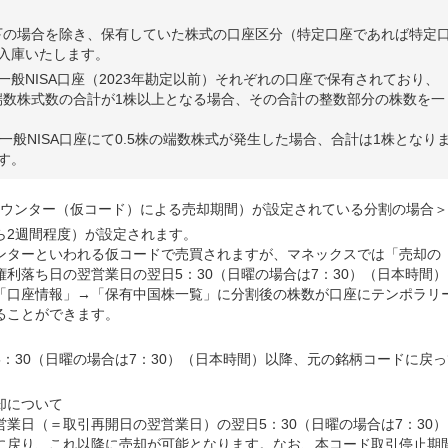
下の場合を除き、保有していた株式の口座区分（特定口座であれば特定
に入庫いたします。
び一般NISA口座（2023年勘定以前）それぞれの口座で保有されており、
端数株式数の合計が1株以上となる場合、その合計の整数部分の株数を一
、一般NISA口座にて0.5株の端数株式が発生した場合、合計は1株となり
す。
ウンター（仮コード）による売却期間）が設定されている分割の場合＞
ら2週間程度）が設定されます。
ンターといわれる仮コードで売買されますが、マネックスでは「売却の
利落ち日の翌営業日の翌日5：30（日曜の場合は7：30）（日本時間）
「口座情報」→「保有中国株一覧」に分割後の株数が口座にテンポラリ
ることができます。
：30（日曜の場合は7：30）（日本時間）以降、元の銘柄コードに戻っ
却について
業日（＝取引再開日の翌営業日）の翌日5：30（日曜の場合は7：30）
に戻り、これ以降に売却が可能となります。なお、本コード取引停止期