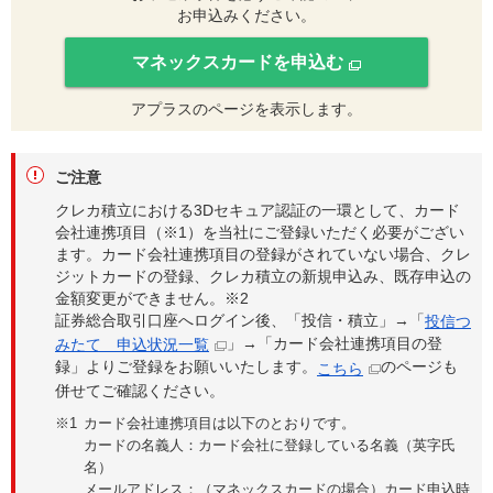
お申込みください。
マネックスカードを申込む
アプラスのページを表示します。
ご注意
クレカ積立における3Dセキュア認証の一環として、カード
会社連携項目（※1）を当社にご登録いただく必要がござい
ます。カード会社連携項目の登録がされていない場合、クレ
ジットカードの登録、クレカ積立の新規申込み、既存申込の
金額変更ができません。※2
証券総合取引口座へログイン後、「投信・積立」→「
投信つ
」→「カード会社連携項目の登
みたて 申込状況一覧
録」よりご登録をお願いいたします。
のページも
こちら
併せてご確認ください。
カード会社連携項目は以下のとおりです。
カードの名義人：カード会社に登録している名義（英字氏
名）
メールアドレス：（マネックスカードの場合）カード申込時