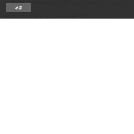
する場合、NISA口座を指定した買付注文の受付ができないことがござ
承諾
います。
NISA投資枠の詳細は、以下のページをご参照ください。
NISA投資枠
お取引ガイドトップ
NISA口座の開設およびお取引に関するご留意事
項
＜口座開設および金融機関変更に関して＞
NISA口座は、同一年（1月～12月）において、1人1口座（1金融機
関）までの開設となります。その年の買付けがすでに行われている
場合、金融機関変更はできません。また、NISA口座の残高を他金融
機関へ移管することはできません。
＜お取引に関して＞
上場株式などの配当金等を非課税で受け取るためには、「株式数
比例配分方式」をご選択いただく必要があります。