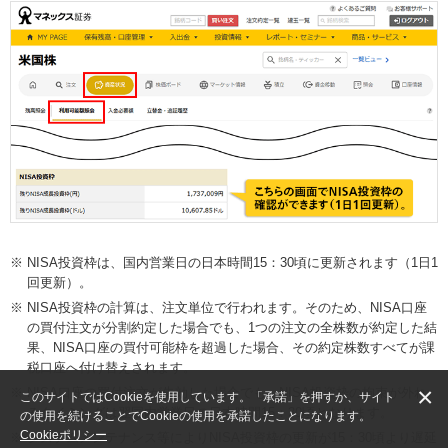
NISA投資枠は、国内営業日の日本時間15：30頃に更新されます（1日1
回更新）。
NISA投資枠の計算は、注文単位で行われます。そのため、NISA口座
の買付注文が分割約定した場合でも、1つの注文の全株数が約定した結
果、NISA口座の買付可能枠を超過した場合、その約定株数すべてが課
税口座へ付け替えされます。
×
NISA口座の買付注文が失効した場合でも、NISA投資枠の拘束が外れ
このサイトではCookieを使用しています。「承諾」を押すか、サイト
るタイミングは翌国内営業日の日本時間15：30頃となります。
の使用を続けることでCookieの使用を承諾したことになります。
Cookieポリシー
システムメンテナンス等によりNISA投資枠の更新が15：30頃より遅延