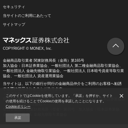
セキュリティ
当サイトのご利用にあたって
サイトマップ
COPYRIGHT © MONEX, Inc.
金融商品取引業者 関東財務局長（金商）第165号
加入協会：日本証券業協会、一般社団法人 第二種金融商品取引業協会、
一般社団法人 金融先物取引業協会、一般社団法人 日本暗号資産等取引業
協会、一般社団法人 資産運用業協会
当サイトは、以下の銀行が同行の金融商品仲介をご利用のお客様へ勧誘
する際に使用されることがあります。
×
＜株式会社イオン銀行＞
このサイトではCookieを使用しています。「承諾」を押すか、サイト
登録金融機関 関東財務局長（登金）第633号 加入協会：日本証券業協会
の使用を続けることでCookieの使用を承諾したことになります。
＜株式会社SBI新生銀行＞
Cookieポリシー
登録金融機関 関東財務局長（登金）第10号 加入協会：日本証券業協
会、一般社団法人 金融先物取引業協会
承諾