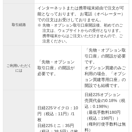
インターネットまたは携帯端末経由で注文が可
能となっております。 お電話（オペレーター）
での注文はお受けしておりません。
取引経路
※
先物・オプション取引口座開設後、初めてのご
注文は、ウェブサイトからの受付となります。
携帯端末からはご注文いただけませんので、ご
注意ください。
「先物・オプション取
引口座」の開設が必要
「先物・オプション
です。
ご利用いただく
取引口座」の開設が
オプション買建のみご
には
必要です。
利用の場合、「オプシ
ョン買建専用口座」の
開設でも結構です。
日経225オプション
売買代金の0.18%（税
込：0.198%）
日経225マイクロ：10
（最低手数料180円
円（税込：11円）/1
（税込：198円））
枚
（権利行使手数料は無
日経225ミニ：35円
料）
（税込：38.5円）/1枚