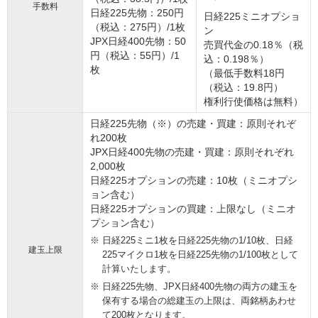
手数料
日経225先物：250円
日経225ミニオプショ
（税込：275円）/1枚
ン
JPX日経400先物：50
売買代金の0.18％（税
円（税込：55円）/1
込：0.198％）
枚
（最低手数料18円
（税込：19.8円）
権利行使価格は無料）
日経225先物（※）の売建・買建：原則それぞ
れ200枚
JPX日経400先物の売建・買建：原則それぞれ
2,000枚
日経225オプションの売建：10枚（ミニオプシ
ョン含む）
日経225オプションの買建：上限なし（ミニオ
プション含む）
日経225ミニ1枚を日経225先物の1/10枚、日経
建玉上限
225マイクロ1枚を日経225先物の1/100枚として
計算いたします。
日経225先物、JPX日経400先物の両方の建玉を
保有する場合の総建玉の上限は、両銘柄あわせ
て200枚となります。