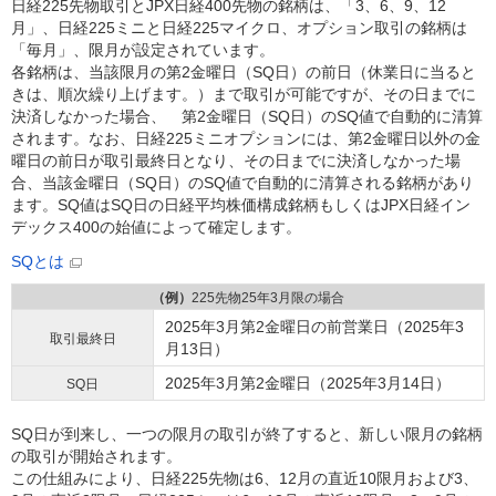
日経225先物取引とJPX日経400先物の銘柄は、「3、6、9、12
月」、日経225ミニと日経225マイクロ、オプション取引の銘柄は
「毎月」、限月が設定されています。
各銘柄は、当該限月の第2金曜日（SQ日）の前日（休業日に当ると
きは、順次繰り上げます。）まで取引が可能ですが、その日までに
決済しなかった場合、 第2金曜日（SQ日）のSQ値で自動的に清算
されます。なお、日経225ミニオプションには、第2金曜日以外の金
曜日の前日が取引最終日となり、その日までに決済しなかった場
合、当該金曜日（SQ日）のSQ値で自動的に清算される銘柄があり
ます。SQ値はSQ日の日経平均株価構成銘柄もしくはJPX日経イン
デックス400の始値によって確定します。
SQとは
（例）
225先物25年3月限の場合
2025年3月第2金曜日の前営業日（2025年3
取引最終日
月13日）
2025年3月第2金曜日（2025年3月14日）
SQ日
SQ日が到来し、一つの限月の取引が終了すると、新しい限月の銘柄
の取引が開始されます。
この仕組みにより、日経225先物は6、12月の直近10限月および3、