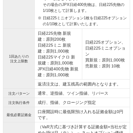
その場合のJPX日経400先物は、日経225先物の
1/10枚として計算します。
日経225ミニオプション1枚を日経225オプション
の1/10枚として計算いたします。
日経225先物 新規
建：原則200枚
日経225オプション、
日経225ミニ 新規
日経225ミニオプショ
建：原則1,000枚
ン
1回あたりの
日経225マイクロ 新
買新規：原則1,000枚
注文上限数
規建：原則1,000枚
売新規：原則 10枚
JPX日経400先物 新規
建：原則1,000枚
返済注文は、建玉残高の範囲内となります。
通常、逆指値、ツイン指値、リバース
注文パターン
成行、指値、クロージング指定
注文執行条件
口座開設時に最低限預け入れる証拠金額は0円
最低必要証拠金
です。
（VaR方式に基づき計算する証拠金額×当社が定
めた掛け目（※）） － ネットオプション価値