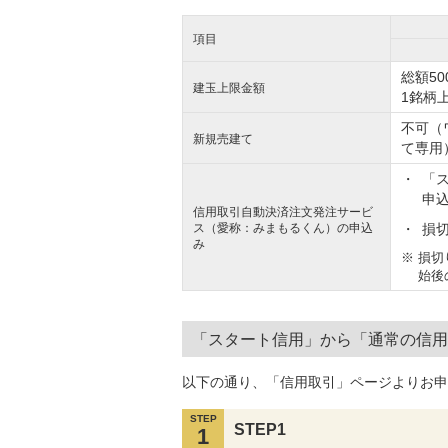
項目
総額50
建玉上限金額
1銘柄上
不可（
新規売建て
て専用
「
申
信用取引自動決済注文発注サービ
ス（愛称：みまもるくん）の申込
損切
み
※
損切
始後
「スタート信用」から「通常の信用
以下の通り、「信用取引」ページよりお申
STEP
STEP1
1