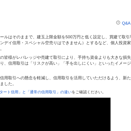
Q&A
ールはそのままで、建玉上限金額を500万円と低く設定し、買建て取引
ンデイ信用・スペシャル空売りはできません）とするなど、個人投資家
。
の皆様がレバレッジや売建て取引により、手持ち資金よりも大きな損失
り、信用取引は「リスクが高い」「手を出しにくい」といったイメージ
信用取引への懸念を軽減し、信用取引を活用していただけるよう、新た
ました。
タート信用」と「通常の信用取引」の違い
をご確認ください。