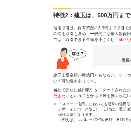
特徴2：建玉は、500万円まで
信用取引は、保有資産の3.3倍まで取引
の信用取引も含め、一般的には最大数億円
では、取引できる金額を小さくし、
500
過度
建玉上限金額が数億円ともなると、少しづ
いう可能性もあります。
当社で新たに信用取引をスタートされたお
だきたい
ということから上限を低く設定い
※
「スタート信用」においても通常の信用取
ジ型・インバース型ETF・ETNは、委託
保証金率となります。
（例えば、レバレッジ2倍のETF・ETN