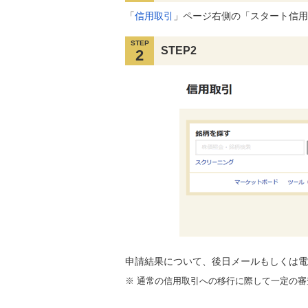
「
信用取引
」ページ右側の「スタート信用
STEP
STEP2
2
申請結果について、後日メールもしくは電
※
通常の信用取引への移行に際して一定の審