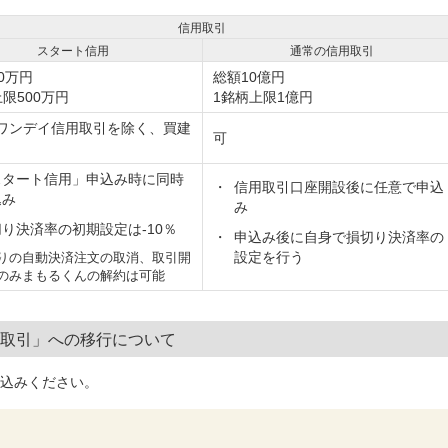
信用取引
スタート信用
通常の信用取引
0万円
総額10億円
限500万円
1銘柄上限1億円
ワンデイ信用取引を除く、買建
可
）
スタート信用」申込み時に同時
信用取引口座開設後に任意で申込
込み
み
り決済率の初期設定は-10％
申込み後に自身で損切り決済率の
設定を行う
りの自動決済注文の取消、取引開
のみまもるくんの解約は可能
取引」への移行について
込みください。