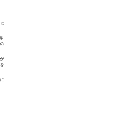
専
の
が
を
に