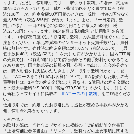
ります。ただし、信用取引では、「取引毎手数料」の場合、約定金
額が50万円以下のときは、成行・指値の区分なく最大180円（税
込:198円）が、約定金額50万円超のときは、成行・指値の区分なく
最大350円（税込:385円）がかかります。また、「一日定額手数
料」の場合、一日の約定金額300万円ごとに最大2,500円（税
込:2,750円）かかります。約定金額は現物取引と信用取引を合算し
ます。（非課税口座では「取引毎手数料」のみ選択可能ですのでご
注意ください。）単元未満株のインターネット売買手数料は、買付
時は無料です。売付時は約定金額に対し0.5％（税込:0.55％）（最
低手数料48円（税込:52円））を乗じた額がかかります。国内ETF等
の売買では、保有期間に応じて信託報酬その他手数料がかかること
があります。国内株式等の新規公開、公募・売出し、立会外分売で
は、購入対価をお支払いただきますが、取引手数料はかかりませ
ん。IFAコースをご利用のお客様について、IFAを媒介した取引の売
買手数料は、1注文の約定金額により異なり、2億円超の約定金額の
とき最大手数料345,000円（税込:379,500円）かかります。詳しく
は当社ウェブサイトに掲載の「
IFAコースの手数料
」をご確認くださ
い。
信用取引では、約定したお取引に対し当社が定める手数料がかかる
他、信用金利等がかかります。
＜その他＞
お取引の際は、当社ウェブサイトに掲載の「契約締結前交付書面」
「上場有価証券等書面」「リスク・手数料などの重要事項に関する