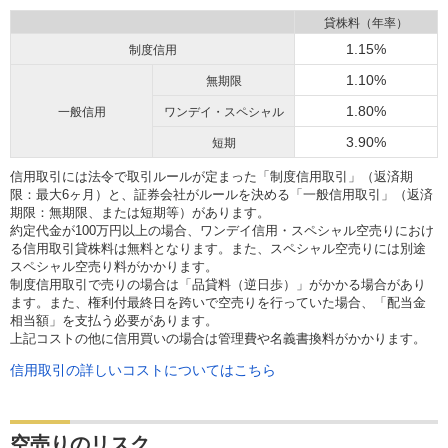
貸株料（年率）
1.15%
制度信用
1.10%
無期限
1.80%
一般信用
ワンデイ・スペシャル
3.90%
短期
信用取引には法令で取引ルールが定まった「制度信用取引」（返済期
限：最大6ヶ月）と、証券会社がルールを決める「一般信用取引」（返済
期限：無期限、または短期等）があります。
約定代金が100万円以上の場合、ワンデイ信用・スペシャル空売りにおけ
る信用取引貸株料は無料となります。また、スペシャル空売りには別途
スペシャル空売り料がかかります。
制度信用取引で売りの場合は「品貸料（逆日歩）」がかかる場合があり
ます。また、権利付最終日を跨いで空売りを行っていた場合、「配当金
相当額」を支払う必要があります。
上記コストの他に信用買いの場合は管理費や名義書換料がかかります。
信用取引の詳しいコストについてはこちら
空売りのリスク