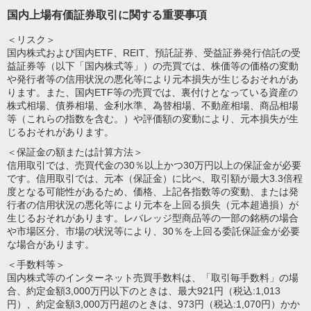
国内上場有価証券取引に関する重要事項
＜リスク＞
国内株式および国内ETF、REIT、預託証券、受益証券発行信託の受
益証券等（以下「国内株式等」）の売買では、株価等の価格の変動
や発行者等の信用状況の悪化等により元本損失が生じるおそれがあ
ります。また、国内ETF等の売買では、裏付けとなっている資産の
株式相場、債券相場、金利水準、為替相場、不動産相場、商品相場
等（これらの指数を含む。）や評価額の変動により、元本損失が生
じるおそれがあります。
＜保証金の額または計算方法＞
信用取引では、売買代金の30％以上かつ30万円以上の保証金が必要
です。信用取引では、元本（保証金）に比べ、取引額が最大3.3倍程
度となる可能性があるため、価格、上記各指数等の変動、または発
行者の信用状況の悪化等により元本を上回る損失（元本超過損）が
生じるおそれがあります。レバレッジ型商品等の一部の銘柄の場合
や市場区分、市場の状況等により、30％を上回る委託保証金が必要
な場合があります。
＜手数料等＞
国内株式等のインターネット売買手数料は、「取引毎手数料」の場
合、約定金額3,000万円以下のときは、最大921円（税込:1,013
円）、約定金額3,000万円超のときは、973円（税込:1,070円）かか