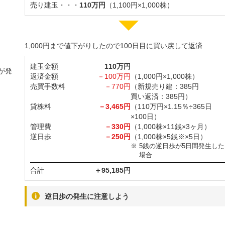
売り建玉・・・
110万円
（1,100円×1,000株）
1,000円まで値下がりしたので100日目に買い戻して返済
建玉金額
110万円
が発
返済金額
－100万円
（1,000円×1,000株）
売買手数料
－770円
（新規売り建：385円
買い返済：385円）
貸株料
－3,465円
（110万円×1.15％÷365日
×100日）
管理費
－330円
（1,000株×11銭×3ヶ月）
逆日歩
－250円
（1,000株×5銭※×5日）
※
5銭の逆日歩が5日間発生した
場合
合計
＋95,185円
逆日歩の発生に注意しよう