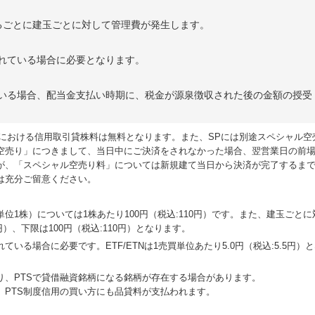
るごとに建玉ごとに対して管理費が発生します。
れている場合に必要となります。
いる場合、配当金支払い時期に、税金が源泉徴収された後の金額の授受
SPにおける信用取引貸株料は無料となります。また、SPには別途スペシャル空
空売り」につきまして、当日中にご決済をされなかった場合、翌営業日の前
が、「スペシャル空売り料」については新規建て当日から決済が完了するま
は充分ご留意ください。
位1株）については1株あたり100円（税込:110円）です。また、建玉ごとに
0円）、下限は100円（税込:110円）となります。
いる場合に必要です。ETF/ETNは1売買単位あたり5.0円（税込:5.5円）
り、PTSで貸借融資銘柄になる銘柄が存在する場合があります。
、PTS制度信用の買い方にも品貸料が支払われます。