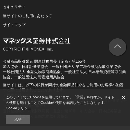
セキュリティ
当サイトのご利用にあたって
サイトマップ
COPYRIGHT © MONEX, Inc.
金融商品取引業者 関東財務局長（金商）第165号
加入協会：日本証券業協会、一般社団法人 第二種金融商品取引業協会、
一般社団法人 金融先物取引業協会、一般社団法人 日本暗号資産等取引業
協会、一般社団法人 資産運用業協会
当サイトは、以下の銀行が同行の金融商品仲介をご利用のお客様へ勧誘
する際に使用されることがあります。
×
＜株式会社イオン銀行＞
このサイトではCookieを使用しています。「承諾」を押すか、サイト
登録金融機関 関東財務局長（登金）第633号 加入協会：日本証券業協会
の使用を続けることでCookieの使用を承諾したことになります。
＜株式会社SBI新生銀行＞
Cookieポリシー
登録金融機関 関東財務局長（登金）第10号 加入協会：日本証券業協
会、一般社団法人 金融先物取引業協会
承諾