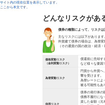
サイト内の現在位置を表示しています。
ここから本文です。
どんなリスクがあ
債券の種類によって、リスクは
主なリスクには以下があります
外貨建て債券の場合は、為替変
（その通貨の国の政治・経済・
償還前に売却す
価格変動リスク
（金利変動リスク）
など様々な要因
円貨から外貨へ
響を受けます。
為替変動リスク
為替レートによ
被る可能性もあ
債券の発行体の
債務不履行にな
資した金額（元
信用リスク