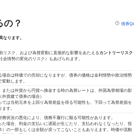
るの？
債券Q
異なります。
。
動リスク、および為替変動に直接的な影響をあたえる
カントリーリスク
社会情勢の変化のリスク）もあげられます。
る場合は時価での売却になりますが、債券の価格は金利情勢や政治情勢
で変動します。
、または外貨から円貨へ換金する時の為替レートは、外国為替相場の影
（外貨建て債券の場合）
っては当初元本を上回り為替差益を得る可能性も、下回って為替差損を
ります。
財務状況の悪化により、債務不履行に陥る可能性があります。
った場合、利金の支払いに遅延が生じたり、支払われなくなったり、投
本）の一部もしくは全額が戻ってこないこともありえます。時価や流動