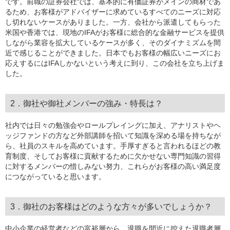
です。前職の証券会社では、基本的に有価証券がメインの商材であ
るため、お客様がアドバイザーに求めているすべてのニーズに対応
し切れないケースがありました。一方、会社から派遣してもらった
米国や香港では、現地のIFAがお客様に総合的な金融サービスを提供
しながら業容を拡大しているケースが多く、そのダイナミズムを間
近で感じることができました。日本でもお客様の幅広いニーズにお
応えするにはIFAしかないという考えに到り、この会社を立ち上げま
した。
2．御社や御社メンバーの強み・特長は？
社内では日々の勉強会やロールプレイングに加え、アナリストやヘ
ッジファンドの方など外部講師を招いて知識を深める場を持ちなが
ら、社員のスキルを高めています。手厚すぎると言われるほどの教
育制度、そしてお客様に貢献するために欠かせない専門知識の習得
に対するメンバーの惜しみない努力、これらがお客様の高い満足度
につながっていると思います。
3．御社のお客様はどのような方々が多いでしょうか？
中小企業の経営者などの富裕層から、退職を間近に控えた退職者層